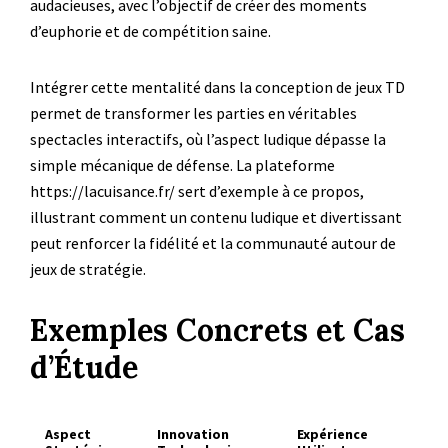
audacieuses, avec l’objectif de créer des moments
d’euphorie et de compétition saine.
Intégrer cette mentalité dans la conception de jeux TD
permet de transformer les parties en véritables
spectacles interactifs, où l’aspect ludique dépasse la
simple mécanique de défense. La plateforme
https://lacuisance.fr/ sert d’exemple à ce propos,
illustrant comment un contenu ludique et divertissant
peut renforcer la fidélité et la communauté autour de
jeux de stratégie.
Exemples Concrets et Cas
d’Étude
Aspect
Innovation
Expérience