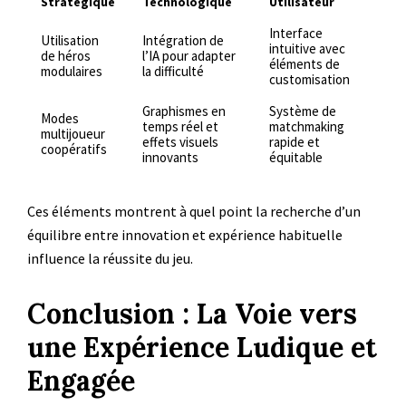
Stratégique
Technologique
Utilisateur
Interface
Utilisation
Intégration de
intuitive avec
de héros
l’IA pour adapter
éléments de
modulaires
la difficulté
customisation
Graphismes en
Système de
Modes
temps réel et
matchmaking
multijoueur
effets visuels
rapide et
coopératifs
innovants
équitable
Ces éléments montrent à quel point la recherche d’un
équilibre entre innovation et expérience habituelle
influence la réussite du jeu.
Conclusion : La Voie vers
une Expérience Ludique et
Engagée