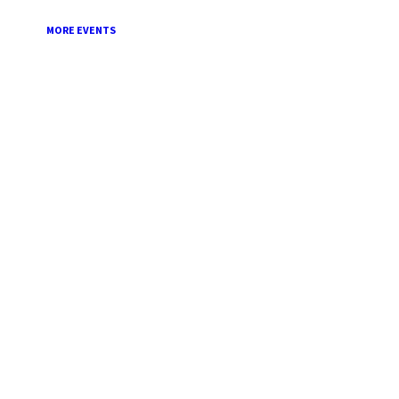
calendar
days
MORE EVENTS