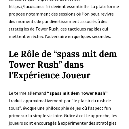
https://lacuisance.fr/ devient essentielle. La plateforme
propose notamment des sessions où l’on peut revivre
des moments de pur divertissement associés à des
stratégies de Tower Rush, ces tactiques rapides qui
mettent en échec l’adversaire en quelques secondes.
Le Rôle de “spass mit dem
Tower Rush” dans
l’Expérience Joueur
Le terme allemand
“spass mit dem Tower Rush”
traduit approximativement par “le plaisir du rush de
tours”, évoque une philosophie de jeu où l’aspect fun
prime sur la simple victoire. Grâce à cette approche, les
joueurs sont encouragés à expérimenter des stratégies