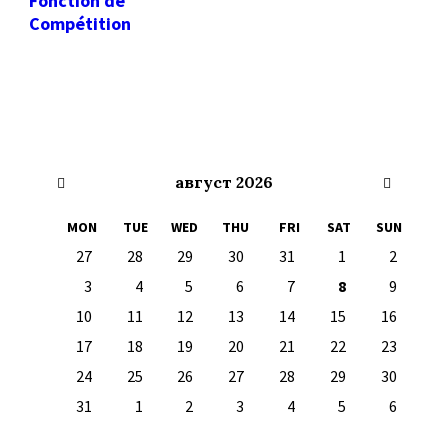
Fonction de
Compétition
Previous
Next
август
2026
Month
Month
MON
TUE
WED
THU
FRI
SAT
SUN
Skip
27
28
29
30
31
1
2
calendar
days
3
4
5
6
7
8
9
10
11
12
13
14
15
16
17
18
19
20
21
22
23
24
25
26
27
28
29
30
31
1
2
3
4
5
6
Back
to