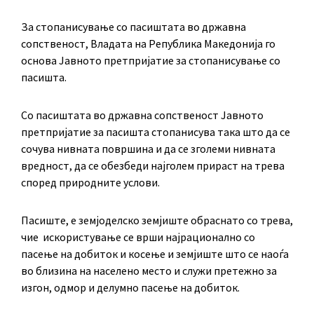
За стопанисување со пасиштата во државна
сопственост, Владата на Република Македонија го
основа Јавното претпријатие за стопанисување со
пасишта.
Co пасиштата во државна сопственост Јавното
претпријатие за пасишта стопанисува така што да се
сочува нивната површина и да се зголеми нивната
вредност, да се обезбеди најголем прираст на трева
според природните услови.
Пасиште, е земјоделско земјиште обраснато со трева,
чие искористување се врши најрационално со
пасење на добиток и косење и земјиште што се наоѓа
во близина на населено место и служи претежно за
изгон, одмор и делумно пасење на добиток.