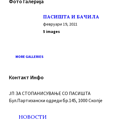
Фото Галерија
ПАСИШТА И БАЧИЛА
февруари 19, 2021
5 images
MORE GALLERIES
Контакт Инфо
ЈП ЗА СТОПАНИСУВАЊЕ СО ПАСИШТА
Бул.Партизански oдреди бр.145, 1000 Скопје
НОВОСТИ