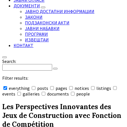
ЈАВНИ ОГЛАСИ
ДОКУМЕНТИ
ЈАВНО ДОСТАПНИ ИНФОРМАЦИИ
ЗАКОНИ
ПОДЗАКОНСКИ АКТИ
ЈАВНИ НАБАВКИ
ПРОГРАМИ
ИЗВЕШТАИ
КОНТАКТ
Search:
Filter results:
everything
posts
pages
notices
listings
events
galleries
documents
people
Collapse
search
Les Perspectives Innovantes des
Jeux de Construction avec Fonction
de Compétition