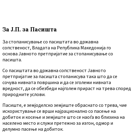
За Ј.П. за Пасишта
За стопанисување со пасиштата во државна
сопственост, Владата на Република Македонија го
основа Јавното претпријатие за стопанисување со
пасишта.
Co пасиштата во државна сопственост Јавното
претпријатие за пасишта стопанисува така што да се
сочува нивната површина и да се зголеми нивната
вредност, да се обезбеди најголем прираст на трева според
природните услови.
Пасиште, е земјоделско земјиште обраснато со трева, чие
искористување се врши најрационално со пасење на
добиток и косење и земјиште што се наоѓа во близина на
населено место и служи претежно за изгон, одмор и
делумно пасење на добиток.