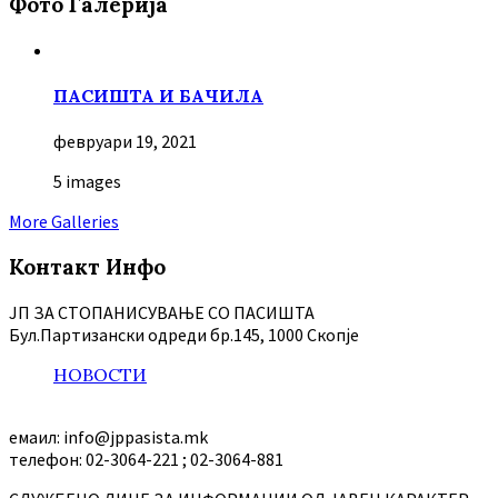
Фото Галерија
ПАСИШТА И БАЧИЛА
февруари 19, 2021
5 images
More Galleries
Контакт Инфо
ЈП ЗА СТОПАНИСУВАЊЕ СО ПАСИШТА
Бул.Партизански oдреди бр.145, 1000 Скопје
НОВОСТИ
емаил: info@jppasista.mk
телефон: 02-3064-221 ; 02-3064-881