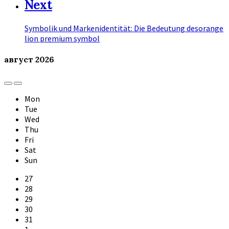
Next
Symbolik und Markenidentität: Die Bedeutung desorange
lion premium symbol
август
2026
Previous
Next
Month
Month
Mon
Tue
Wed
Thu
Fri
Sat
Sun
Skip
27
calendar
28
days
29
30
31