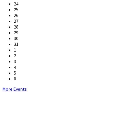
24
25
26
27
28
29
30
31
1
2
3
4
5
6
Back
More Events
to
calendar
days