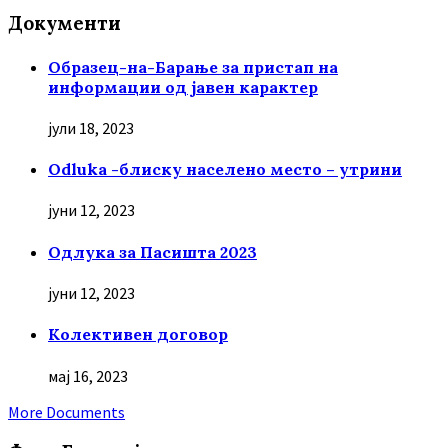
Документи
Образец-на-Барање за пристап на
информации од јавен карактер
јули 18, 2023
Odluka -блиску населено место – утрини
јуни 12, 2023
Oдлука за Пасишта 2023
јуни 12, 2023
Колективен договор
мај 16, 2023
More Documents