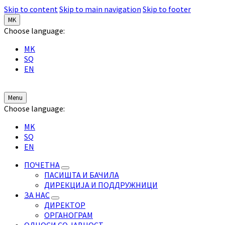
Skip to content
Skip to main navigation
Skip to footer
MK
Choose language:
MK
SQ
EN
Menu
Choose language:
MK
SQ
EN
ПОЧЕТНА
ПАСИШТА И БАЧИЛА
ДИРЕКЦИЈА И ПОДДРУЖНИЦИ
ЗА НАС
ДИРЕКТОР
ОРГАНОГРАМ