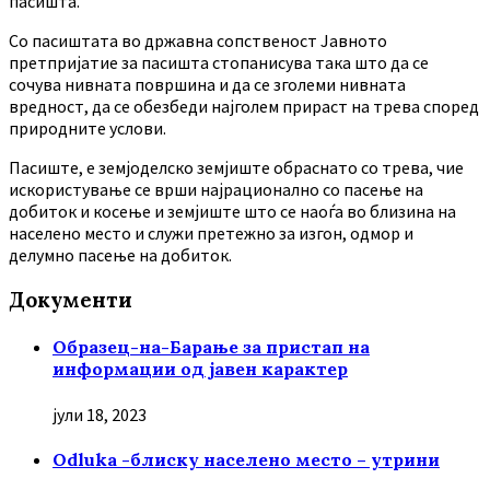
пасишта.
Co пасиштата во државна сопственост Јавното
претпријатие за пасишта стопанисува така што да се
сочува нивната површина и да се зголеми нивната
вредност, да се обезбеди најголем прираст на трева според
природните услови.
Пасиште, е земјоделско земјиште обраснато со трева, чие
искористување се врши најрационално со пасење на
добиток и косење и земјиште што се наоѓа во близина на
населено место и служи претежно за изгон, одмор и
делумно пасење на добиток.
Документи
Образец-на-Барање за пристап на
информации од јавен карактер
јули 18, 2023
Odluka -блиску населено место – утрини