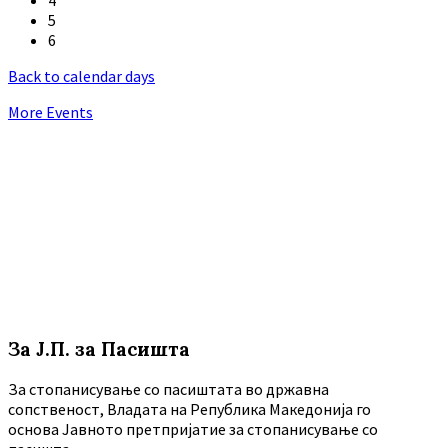
5
6
Back to calendar days
More Events
За Ј.П. за Пасишта
За стопанисување со пасиштата во државна
сопственост, Владата на Република Македонија го
основа Јавното претпријатие за стопанисување со