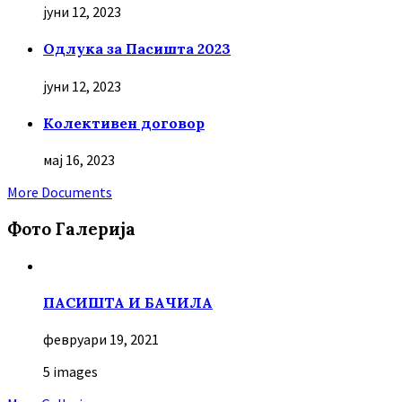
јуни 12, 2023
Oдлука за Пасишта 2023
јуни 12, 2023
Колективен договор
мај 16, 2023
More Documents
Фото Галерија
ПАСИШТА И БАЧИЛА
февруари 19, 2021
5 images