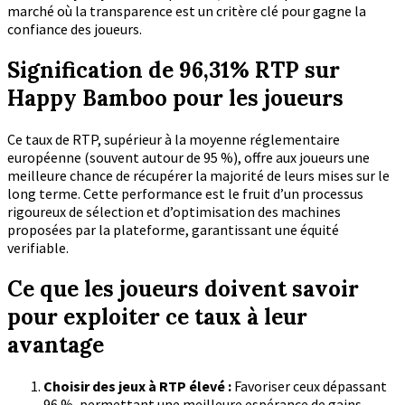
marché où la transparence est un critère clé pour gagne la
confiance des joueurs.
Signification de 96,31% RTP sur
Happy Bamboo pour les joueurs
Ce taux de RTP, supérieur à la moyenne réglementaire
européenne (souvent autour de 95 %), offre aux joueurs une
meilleure chance de récupérer la majorité de leurs mises sur le
long terme. Cette performance est le fruit d’un processus
rigoureux de sélection et d’optimisation des machines
proposées par la plateforme, garantissant une équité
verifiable.
Ce que les joueurs doivent savoir
pour exploiter ce taux à leur
avantage
Choisir des jeux à RTP élevé :
Favoriser ceux dépassant
96 %, permettant une meilleure espérance de gains.