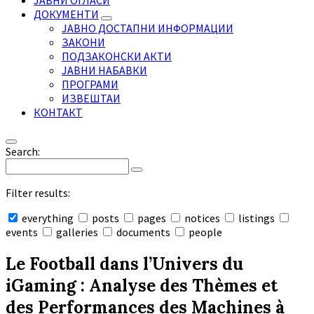
ЈАВНИ ОГЛАСИ
ДОКУМЕНТИ
ЈАВНО ДОСТАПНИ ИНФОРМАЦИИ
ЗАКОНИ
ПОДЗАКОНСКИ АКТИ
ЈАВНИ НАБАВКИ
ПРОГРАМИ
ИЗВЕШТАИ
КОНТАКТ
Search:
Filter results:
everything
posts
pages
notices
listings
events
galleries
documents
people
Collapse
search
Le Football dans l’Univers du
iGaming : Analyse des Thèmes et
des Performances des Machines à