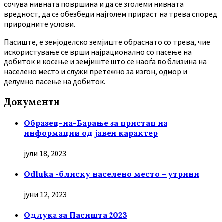
сочува нивната површина и да се зголеми нивната
вредност, да се обезбеди најголем прираст на трева според
природните услови.
Пасиште, е земјоделско земјиште обраснато со трева, чие
искористување се врши најрационално со пасење на
добиток и косење и земјиште што се наоѓа во близина на
населено место и служи претежно за изгон, одмор и
делумно пасење на добиток.
Документи
Образец-на-Барање за пристап на
информации од јавен карактер
јули 18, 2023
Odluka -блиску населено место – утрини
јуни 12, 2023
Oдлука за Пасишта 2023