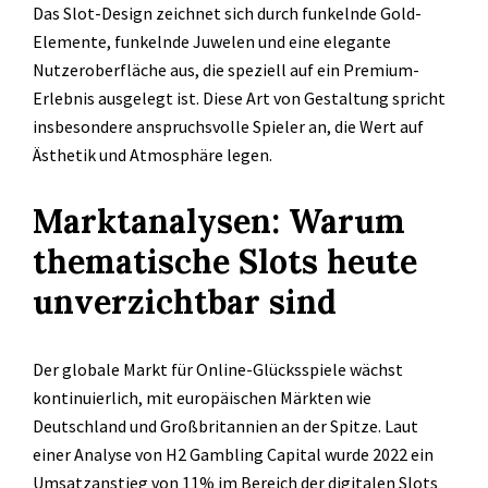
Das Slot-Design zeichnet sich durch funkelnde Gold-
Elemente, funkelnde Juwelen und eine elegante
Nutzeroberfläche aus, die speziell auf ein Premium-
Erlebnis ausgelegt ist. Diese Art von Gestaltung spricht
insbesondere anspruchsvolle Spieler an, die Wert auf
Ästhetik und Atmosphäre legen.
Marktanalysen: Warum
thematische Slots heute
unverzichtbar sind
Der globale Markt für Online-Glücksspiele wächst
kontinuierlich, mit europäischen Märkten wie
Deutschland und Großbritannien an der Spitze. Laut
einer Analyse von H2 Gambling Capital wurde 2022 ein
Umsatzanstieg von 11% im Bereich der digitalen Slots