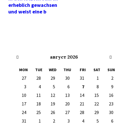
erheblich gewachsen
und weist eine b
Previous
Next
август
2026
Month
Month
MON
TUE
WED
THU
FRI
SAT
SUN
Skip
27
28
29
30
31
1
2
calendar
days
3
4
5
6
7
8
9
10
11
12
13
14
15
16
17
18
19
20
21
22
23
24
25
26
27
28
29
30
31
1
2
3
4
5
6
Back