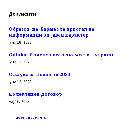
Документи
Образец-на-Барање за пристап на
информации од јавен карактер
јули 18, 2023
Odluka -блиску населено место – утрини
јуни 12, 2023
Oдлука за Пасишта 2023
јуни 12, 2023
Колективен договор
мај 16, 2023
MORE DOCUMENTS