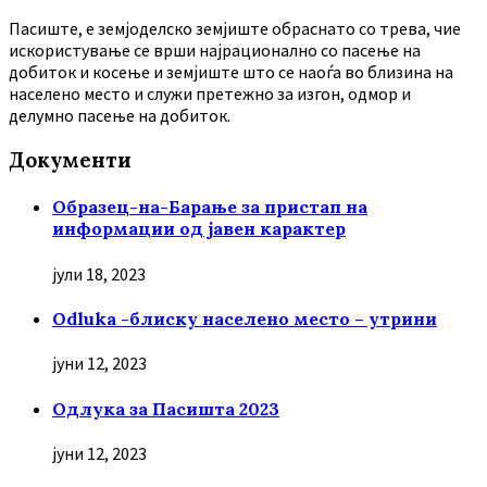
Пасиште, е земјоделско земјиште обраснато со трева, чие
искористување се врши најрационално со пасење на
добиток и косење и земјиште што се наоѓа во близина на
населено место и служи претежно за изгон, одмор и
делумно пасење на добиток.
Документи
Образец-на-Барање за пристап на
информации од јавен карактер
јули 18, 2023
Odluka -блиску населено место – утрини
јуни 12, 2023
Oдлука за Пасишта 2023
јуни 12, 2023