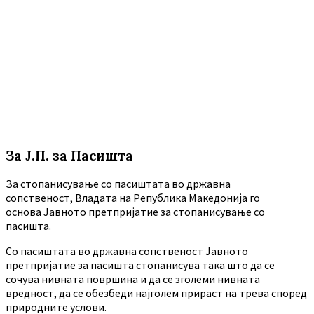
За Ј.П. за Пасишта
За стопанисување со пасиштата во државна
сопственост, Владата на Република Македонија го
основа Јавното претпријатие за стопанисување со
пасишта.
Co пасиштата во државна сопственост Јавното
претпријатие за пасишта стопанисува така што да се
сочува нивната површина и да се зголеми нивната
вредност, да се обезбеди најголем прираст на трева според
природните услови.