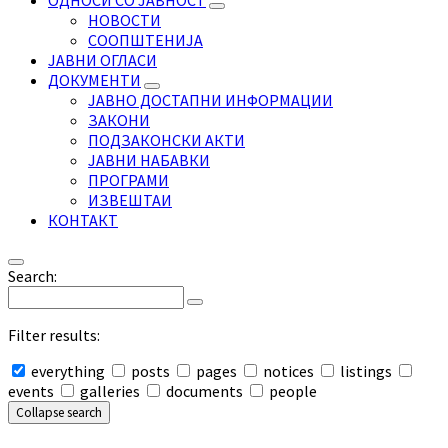
ОДНОСИ СО ЈАВНОСТ
НОВОСТИ
СООПШТЕНИЈА
ЈАВНИ ОГЛАСИ
ДОКУМЕНТИ
ЈАВНО ДОСТАПНИ ИНФОРМАЦИИ
ЗАКОНИ
ПОДЗАКОНСКИ АКТИ
ЈАВНИ НАБАВКИ
ПРОГРАМИ
ИЗВЕШТАИ
КОНТАКТ
Search:
Filter results:
everything
posts
pages
notices
listings
events
galleries
documents
people
Collapse search