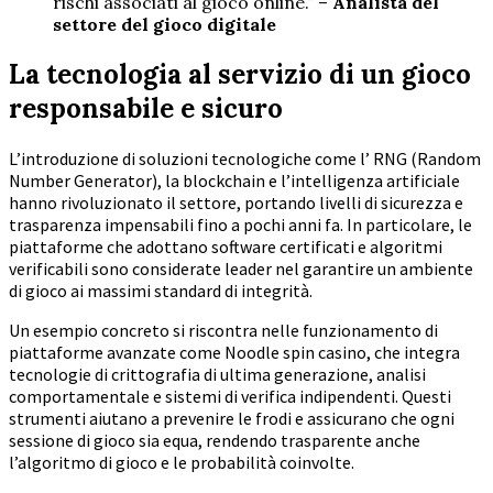
rischi associati al gioco online.” –
Analista del
settore del gioco digitale
La tecnologia al servizio di un gioco
responsabile e sicuro
L’introduzione di soluzioni tecnologiche come l’ RNG (Random
Number Generator), la blockchain e l’intelligenza artificiale
hanno rivoluzionato il settore, portando livelli di sicurezza e
trasparenza impensabili fino a pochi anni fa. In particolare, le
piattaforme che adottano software certificati e algoritmi
verificabili sono considerate leader nel garantire un ambiente
di gioco ai massimi standard di integrità.
Un esempio concreto si riscontra nelle funzionamento di
piattaforme avanzate come Noodle spin casino, che integra
tecnologie di crittografia di ultima generazione, analisi
comportamentale e sistemi di verifica indipendenti. Questi
strumenti aiutano a prevenire le frodi e assicurano che ogni
sessione di gioco sia equa, rendendo trasparente anche
l’algoritmo di gioco e le probabilità coinvolte.