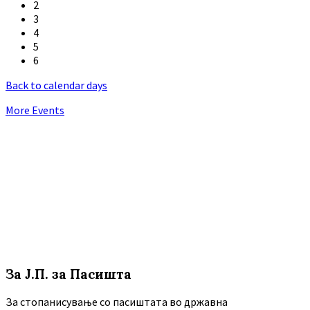
2
3
4
5
6
Back to calendar days
More Events
За Ј.П. за Пасишта
За стопанисување со пасиштата во државна