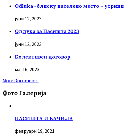
Odluka -блиску населено место – утрини
јуни 12, 2023
Oдлука за Пасишта 2023
јуни 12, 2023
Колективен договор
мај 16, 2023
More Documents
Фото Галерија
ПАСИШТА И БАЧИЛА
февруари 19, 2021