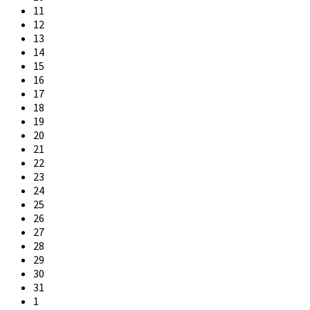
11
12
13
14
15
16
17
18
19
20
21
22
23
24
25
26
27
28
29
30
31
1