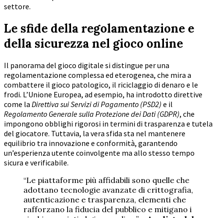
settore.
Le sfide della regolamentazione e
della sicurezza nel gioco online
Il panorama del gioco digitale si distingue per una
regolamentazione complessa ed eterogenea, che mira a
combattere il gioco patologico, il riciclaggio di denaro e le
frodi. L’Unione Europea, ad esempio, ha introdotto direttive
come la
Direttiva sui Servizi di Pagamento (PSD2)
e il
Regolamento Generale sulla Protezione dei Dati (GDPR)
, che
impongono obblighi rigorosi in termini di trasparenza e tutela
del giocatore. Tuttavia, la vera sfida sta nel mantenere
equilibrio tra innovazione e conformità, garantendo
un’esperienza utente coinvolgente ma allo stesso tempo
sicura e verificabile.
“Le piattaforme più affidabili sono quelle che
adottano tecnologie avanzate di crittografia,
autenticazione e trasparenza, elementi che
rafforzano la fiducia del pubblico e mitigano i