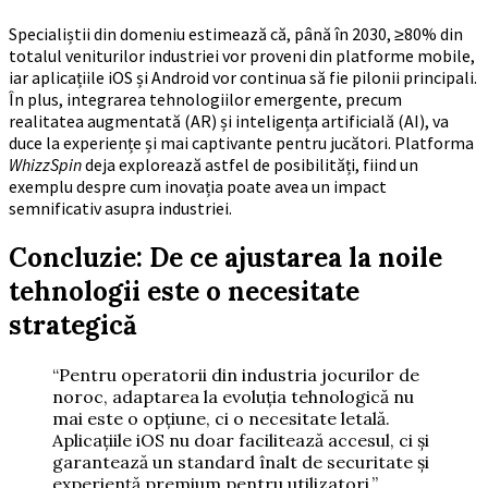
Specialiștii din domeniu estimează că, până în 2030, ≥80% din
totalul veniturilor industriei vor proveni din platforme mobile,
iar aplicațiile iOS și Android vor continua să fie pilonii principali.
În plus, integrarea tehnologiilor emergente, precum
realitatea augmentată (AR) și inteligența artificială (AI), va
duce la experiențe și mai captivante pentru jucători. Platforma
WhizzSpin
deja explorează astfel de posibilități, fiind un
exemplu despre cum inovația poate avea un impact
semnificativ asupra industriei.
Concluzie: De ce ajustarea la noile
tehnologii este o necesitate
strategică
“Pentru operatorii din industria jocurilor de
noroc, adaptarea la evoluția tehnologică nu
mai este o opțiune, ci o necesitate letală.
Aplicațiile iOS nu doar facilitează accesul, ci și
garantează un standard înalt de securitate și
experiență premium pentru utilizatori.”