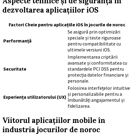
Aspecte tehnice și de siguranță în
dezvoltarea aplicațiilor iOS
Factori Cheie pentru aplicațiile iOS în jocurile de noroc
Se asigură prin optimizări
speciale și teste riguroase
Performanță
pentru compatibilitate cu
ultimele versiuni iOS.
Implementarea criptării
avansate și conformitatea cu
Securitate
standardele PCI DSS pentru
protecția datelor financiare și
personale.
Folosirea interfețelor intuitive
și personalizabile pentru a
Experiența utilizatorului (UX)
îmbunătăți angajamentul și
fidelizarea.
Viitorul aplicațiilor mobile în
industria jocurilor de noroc