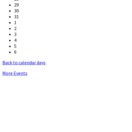
29
30
31
1
2
3
4
5
6
Back to calendar days
More Events