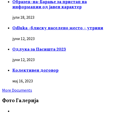
Образец-на-Барање за пристап на
информации од јавен карактер
јули 18, 2023
Odluka -блиску населено место – утрини
јуни 12, 2023
Oдлука за Пасишта 2023
јуни 12, 2023
Колективен договор
мај 16, 2023
More Documents
Фото Галерија