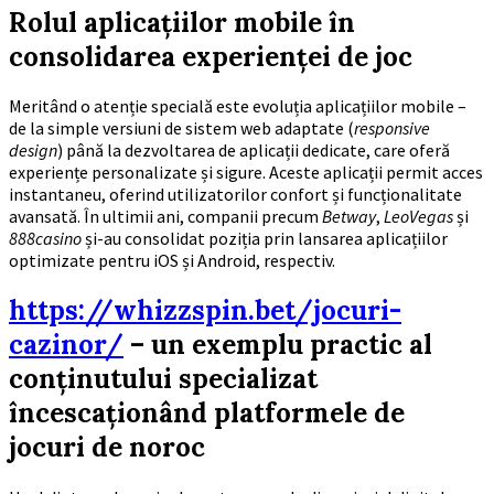
Rolul aplicațiilor mobile în
consolidarea experienței de joc
Meritând o atenție specială este evoluția aplicațiilor mobile –
de la simple versiuni de sistem web adaptate (
responsive
design
) până la dezvoltarea de aplicații dedicate, care oferă
experiențe personalizate și sigure. Aceste aplicații permit acces
instantaneu, oferind utilizatorilor confort și funcționalitate
avansată. În ultimii ani, companii precum
Betway
,
LeoVegas
și
888casino
și-au consolidat poziția prin lansarea aplicațiilor
optimizate pentru iOS și Android, respectiv.
https://whizzspin.bet/jocuri-
cazinor/
– un exemplu practic al
conținutului specializat
încescaționând platformele de
jocuri de noroc