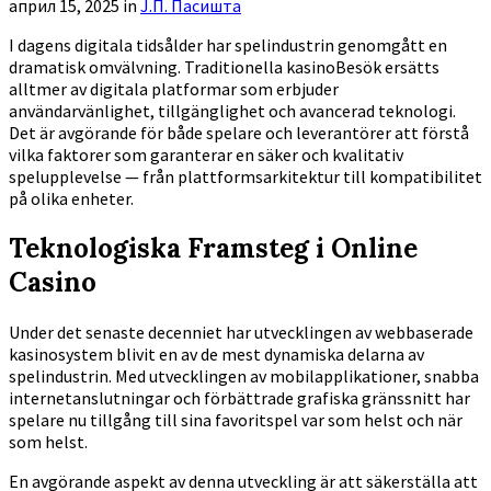
април 15, 2025
in
Ј.П. Пасишта
I dagens digitala tidsålder har spelindustrin genomgått en
dramatisk omvälvning. Traditionella kasinoBesök ersätts
alltmer av digitala platformar som erbjuder
användarvänlighet, tillgänglighet och avancerad teknologi.
Det är avgörande för både spelare och leverantörer att förstå
vilka faktorer som garanterar en säker och kvalitativ
spelupplevelse — från plattformsarkitektur till kompatibilitet
på olika enheter.
Teknologiska Framsteg i Online
Casino
Under det senaste decenniet har utvecklingen av webbaserade
kasinosystem blivit en av de mest dynamiska delarna av
spelindustrin. Med utvecklingen av mobilapplikationer, snabba
internetanslutningar och förbättrade grafiska gränssnitt har
spelare nu tillgång till sina favoritspel var som helst och när
som helst.
En avgörande aspekt av denna utveckling är att säkerställa att