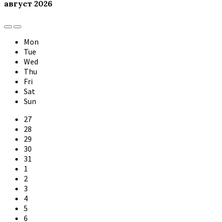
август
2026
Previous
Next
Month
Month
Mon
Tue
Wed
Thu
Fri
Sat
Sun
Skip
27
calendar
28
days
29
30
31
1
2
3
4
5
6