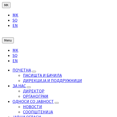
Skip
Skip
Skip
MK
to
to
to
Choose
content
main
footer
MK
language:
navigation
SQ
EN
Menu
Choose
MK
language:
SQ
EN
ПОЧЕТНА
ПАСИШТА И БАЧИЛА
ДИРЕКЦИЈА И ПОДДРУЖНИЦИ
ЗА НАС
ДИРЕКТОР
ОРГАНОГРАМ
ОДНОСИ СО ЈАВНОСТ
НОВОСТИ
СООПШТЕНИЈА