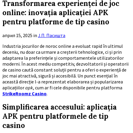
Transformarea experienței de joc
online: inovația aplicației APK
pentru platforme de tip casino
април 15, 2025
in
Ј.П. Пасишта
Industria jocurilor de noroc online a evoluat rapid în ultimul
deceniu, nu doar ca urmare a creșterii tehnologice, ci și prin
adaptarea la preferințele și comportamentele utilizatorilor
moderni. În acest mediu competitiv, dezvoltatorii și operatorii
de casino caută constant soluții pentru a oferi o experiență de
joc mai atractivă, sigură și accesibilă. Un punct esențial în
această direcție l-a reprezentat elaborarea și popularizarea
aplicațiilor
apk
, cum ar fi cele disponibile pentru platforma
StrikeRoomz Casino
.
Simplificarea accesului: aplicația
APK pentru platformele de tip
casino