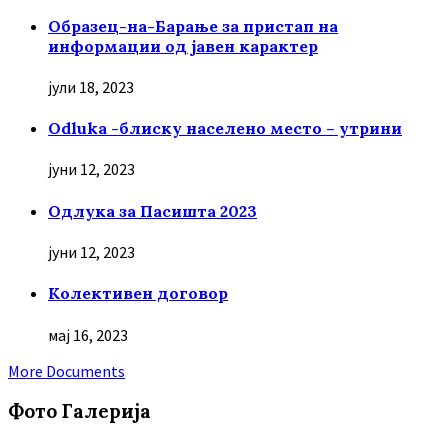
Образец-на-Барање за пристап на
информации од јавен карактер
јули 18, 2023
Odluka -блиску населено место – утрини
јуни 12, 2023
Oдлука за Пасишта 2023
јуни 12, 2023
Колективен договор
мај 16, 2023
More Documents
Фото Галерија