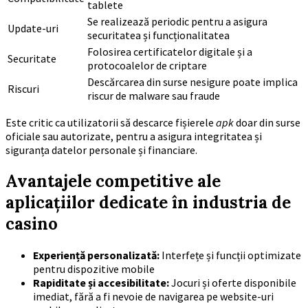
tablete
Se realizează periodic pentru a asigura
Update-uri
securitatea și funcționalitatea
Folosirea certificatelor digitale și a
Securitate
protocoalelor de criptare
Descărcarea din surse nesigure poate implica
Riscuri
riscur de malware sau fraude
Este critic ca utilizatorii să descarce fișierele
apk
doar din surse
oficiale sau autorizate, pentru a asigura integritatea și
siguranța datelor personale și financiare.
Avantajele competitive ale
aplicațiilor dedicate în industria de
casino
Experiență personalizată:
Interfețe și funcții optimizate
pentru dispozitive mobile
Rapiditate și accesibilitate:
Jocuri și oferte disponibile
imediat, fără a fi nevoie de navigarea pe website-uri