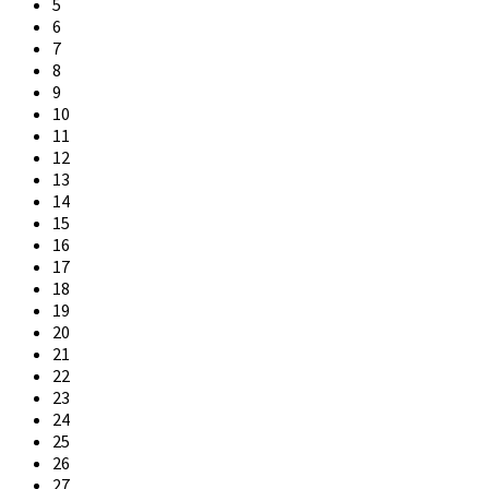
5
6
7
8
9
10
11
12
13
14
15
16
17
18
19
20
21
22
23
24
25
26
27