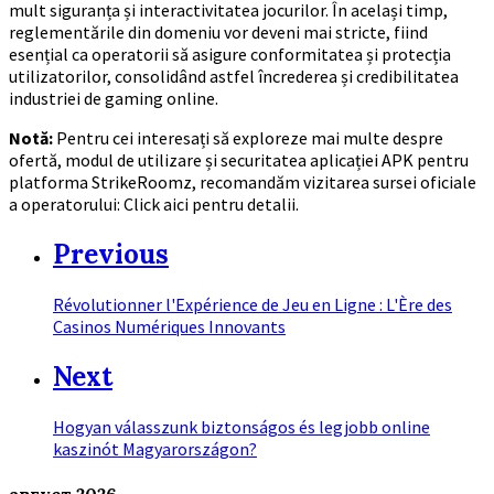
mult siguranța și interactivitatea jocurilor. În același timp,
reglementările din domeniu vor deveni mai stricte, fiind
esențial ca operatorii să asigure conformitatea și protecția
utilizatorilor, consolidând astfel încrederea și credibilitatea
industriei de gaming online.
Notă:
Pentru cei interesați să exploreze mai multe despre
ofertă, modul de utilizare și securitatea aplicației APK pentru
platforma StrikeRoomz, recomandăm vizitarea sursei oficiale
a operatorului: Click aici pentru detalii.
Previous
Révolutionner l'Expérience de Jeu en Ligne : L'Ère des
Casinos Numériques Innovants
Next
Hogyan válasszunk biztonságos és legjobb online
kaszinót Magyarországon?
август
2026