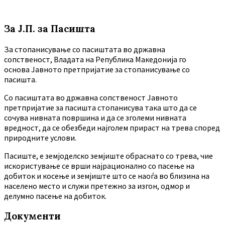
За Ј.П. за Пасишта
За стопанисување со пасиштата во државна
сопственост, Владата на Република Македонија го
основа Јавното претпријатие за стопанисување со
пасишта.
Co пасиштата во државна сопственост Јавното
претпријатие за пасишта стопанисува така што да се
сочува нивната површина и да се зголеми нивната
вредност, да се обезбеди најголем прираст на трева според
природните услови.
Пасиште, е земјоделско земјиште обраснато со трева, чие
искористување се врши најрационално со пасење на
добиток и косење и земјиште што се наоѓа во близина на
населено место и служи претежно за изгон, одмор и
делумно пасење на добиток.
Документи