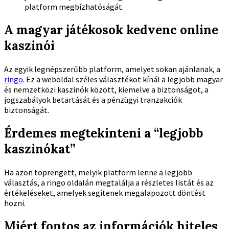
platform megbízhatóságát.
A magyar játékosok kedvenc online
kaszinói
Az egyik legnépszerűbb platform, amelyet sokan ajánlanak, a
ringo
. Ez a weboldal széles választékot kínál a legjobb magyar
és nemzetközi kaszinók között, kiemelve a biztonságot, a
jogszabályok betartását és a pénzügyi tranzakciók
biztonságát.
Érdemes megtekinteni a “legjobb
kaszinókat”
Ha azon töprengett, melyik platform lenne a legjobb
választás, a ringo oldalán megtalálja a részletes listát és az
értékeléseket, amelyek segítenek megalapozott döntést
hozni.
Miért fontos az információk hiteles