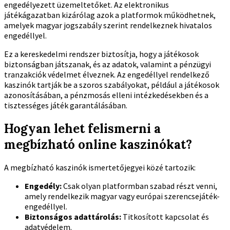
engedélyezett üzemeltetőket. Az elektronikus
játékágazatban kizárólag azok a platformok működhetnek,
amelyek magyar jogszabály szerint rendelkeznek hivatalos
engedéllyel.
Ez a kereskedelmi rendszer biztosítja, hogy a játékosok
biztonságban játszanak, és az adatok, valamint a pénzügyi
tranzakciók védelmet élveznek. Az engedéllyel rendelkező
kaszinók tartják be a szoros szabályokat, például a játékosok
azonosításában, a pénzmosás elleni intézkedésekben és a
tisztességes játék garantálásában.
Hogyan lehet felismerni a
megbízható online kaszinókat?
A megbízható kaszinók ismertetőjegyei közé tartozik:
Engedély:
Csak olyan platformban szabad részt venni,
amely rendelkezik magyar vagy európai szerencsejáték-
engedéllyel.
Biztonságos adattárolás:
Titkosított kapcsolat és
adatvédelem.