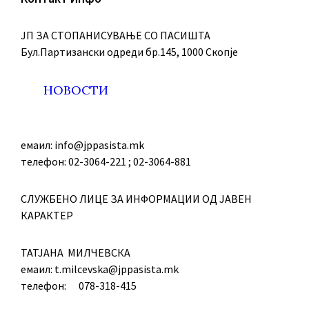
ЈП ЗА СТОПАНИСУВАЊЕ СО ПАСИШТА
Бул.Партизански oдреди бр.145, 1000 Скопје
НОВОСТИ
емаил: info@jppasista.mk
телефон: 02-3064-221 ; 02-3064-881
СЛУЖБЕНО ЛИЦЕ ЗА ИНФОРМАЦИИ ОД ЈАВЕН
КАРАКТЕР
ТАТЈАНА МИЛЧЕВСКА
емаил: t.milcevska@jppasista.mk
телефон: 078-318-415