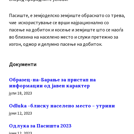
Пасиште, е земјоделско земјиште обраснато со трева,
чие искористување се врши најрационално со
пасење на добиток и косење и земјиште што се наоѓа
во близина на населено место и служи претежно за
изгон, одмор и делумно пасење на добиток.
Документи
Образец-на-Барање за пристап на
информации од јавен карактер
јули 18, 2023
Odluka -блиску населено место – утрини
јуни 12, 2023
Oдлука за Пасишта 2023
јуни 12, 2023