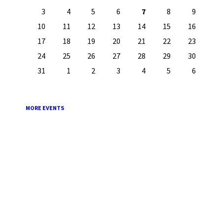
calendar
days
3
4
5
6
7
8
9
10
11
12
13
14
15
16
17
18
19
20
21
22
23
24
25
26
27
28
29
30
31
1
2
3
4
5
6
Back
to
calendar
days
MORE EVENTS