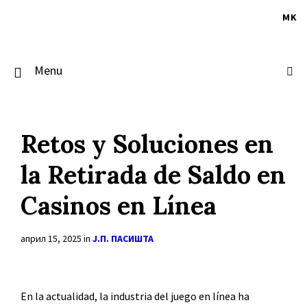
Skip
Skip
Skip
to
to
to
MK
content
main
footer
navigation
Menu
Retos y Soluciones en
la Retirada de Saldo en
Casinos en Línea
април 15, 2025
in
Ј.П. ПАСИШТА
En la actualidad, la industria del juego en línea ha