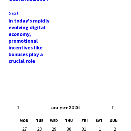
Next
In today's rapidly
evolving digital
economy,
promotional
incentives like
bonuses play a
crucial role
Previous
Next
август
2026
Month
Month
MON
TUE
WED
THU
FRI
SAT
SUN
Skip
27
28
29
30
31
1
2