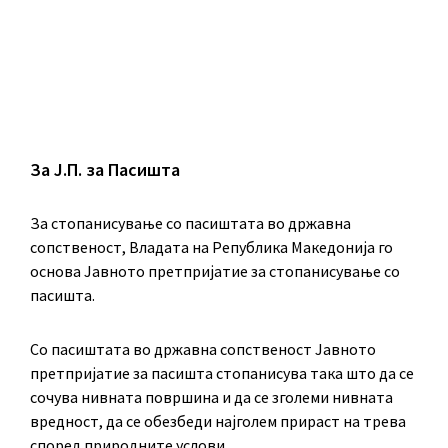
За Ј.П. за Пасишта
За стопанисување со пасиштата во државна
сопственост, Владата на Република Македонија го
основа Јавното претпријатие за стопанисување со
пасишта.
Co пасиштата во државна сопственост Јавното
претпријатие за пасишта стопанисува така што да се
сочува нивната површина и да се зголеми нивната
вредност, да се обезбеди најголем прираст на трева
според природните услови.