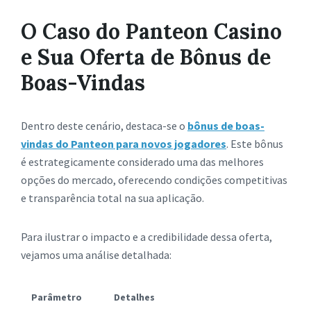
O Caso do Panteon Casino
e Sua Oferta de Bônus de
Boas-Vindas
Dentro deste cenário, destaca-se o
bônus de boas-
vindas do Panteon para novos jogadores
. Este bônus
é estrategicamente considerado uma das melhores
opções do mercado, oferecendo condições competitivas
e transparência total na sua aplicação.
Para ilustrar o impacto e a credibilidade dessa oferta,
vejamos uma análise detalhada:
Parâmetro
Detalhes