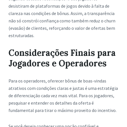
desistiram de plataformas de jogos devido à falta de
clareza nas condições de bônus. Assim, a transparência
não só constrói confiança como também reduz o churn
(evasão) de clientes, reforçando o valor de ofertas bem
estruturadas.
Considerações Finais para
Jogadores e Operadores
Para os operadores, oferecer bônus de boas-vindas
atrativos com condições claras e justas é uma estratégia
de diferenciação cada vez mais vital. Para os jogadores,
pesquisar e entender os detalhes da oferta é
fundamental para tirar o máximo proveito do incentivo.
Se você deseja conhecer uma opção confiável e