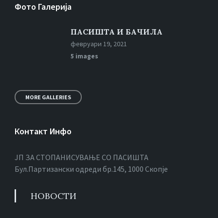
Фото Галерија
ПАСИШТА И БАЧИЛА
февруари 19, 2021
5 images
MORE GALLERIES
Контакт Инфо
ЈП ЗА СТОПАНИСУВАЊЕ СО ПАСИШТА
Бул.Партизански oдреди бр.145, 1000 Скопје
НОВОСТИ