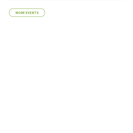
to
calendar
days
MORE EVENTS