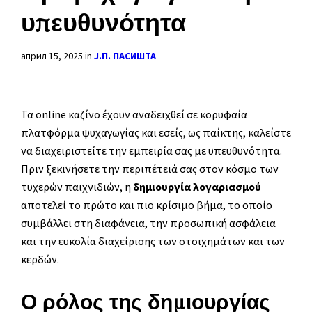
υπευθυνότητα
април 15, 2025
in
Ј.П. ПАСИШТА
Τα online καζίνο έχουν αναδειχθεί σε κορυφαία
πλατφόρμα ψυχαγωγίας και εσείς, ως παίκτης, καλείστε
να διαχειριστείτε την εμπειρία σας με υπευθυνότητα.
Πριν ξεκινήσετε την περιπέτειά σας στον κόσμο των
τυχερών παιχνιδιών, η
δημιουργία λογαριασμού
αποτελεί το πρώτο και πιο κρίσιμο βήμα, το οποίο
συμβάλλει στη διαφάνεια, την προσωπική ασφάλεια
και την ευκολία διαχείρισης των στοιχημάτων και των
κερδών.
Ο ρόλος της δημιουργίας