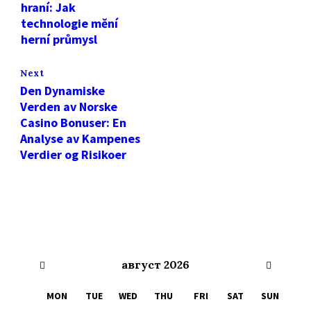
hraní: Jak
technologie mění
herní průmysl
Next
Den Dynamiske
Verden av Norske
Casino Bonuser: En
Analyse av Kampenes
Verdier og Risikoer
Previous
Next
август
2026
Month
Month
MON
TUE
WED
THU
FRI
SAT
SUN