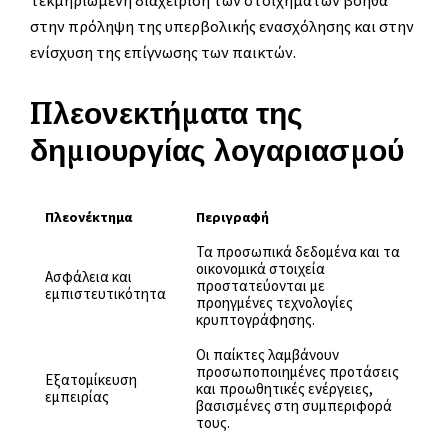
τεκμηριωμένη διαχείριση των στοιχημάτων βοηθά
στην πρόληψη της υπερβολικής ενασχόλησης και στην
ενίσχυση της επίγνωσης των παικτών.
Πλεονεκτήματα της
δημιουργίας λογαριασμού
Πλεονέκτημα
Περιγραφή
Τα προσωπικά δεδομένα και τα
οικονομικά στοιχεία
Ασφάλεια και
προστατεύονται με
εμπιστευτικότητα
προηγμένες τεχνολογίες
κρυπτογράφησης.
Οι παίκτες λαμβάνουν
προσωποποιημένες προτάσεις
Εξατομίκευση
και προωθητικές ενέργειες,
εμπειρίας
βασισμένες στη συμπεριφορά
τους.