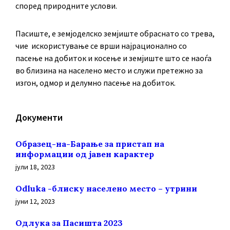
според природните услови.
Пасиште, е земјоделско земјиште обраснато со трева,
чие искористување се врши најрационално со
пасење на добиток и косење и земјиште што се наоѓа
во близина на населено место и служи претежно за
изгон, одмор и делумно пасење на добиток.
Документи
Образец-на-Барање за пристап на
информации од јавен карактер
јули 18, 2023
Odluka -блиску населено место – утрини
јуни 12, 2023
Oдлука за Пасишта 2023