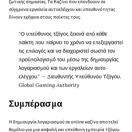
ζωτικής σημασίας. Τα Καζίνο που επενδύουν σε
σύγχρονα εργαλεία αυτοελέγχου και υπευθυνότητας
δίνουν εχέγγυα στους παίκτες τους.
“Ο υπεύθυνος τζόγος ξεκινά από κάθε
παίκτη που παίρνει το χρόνο να επεξεργαστεί
τις επιλογές και να διαχειριστεί σωστά τον
προϋπολογισμό του μέσω της δημιουργίας
λογαριασμού και των εργαλείων αυτο-
ελέγχου.” — Διευθυντής Υπεύθυνου Τζόγου,
Global Gaming Authority
Συμπέρασμα
Η δημιουργία λογαριασμού σε online καζίνο αποτελεί
θεμέλιο για μια ασφαλή και υπεύθυνη εμπειρία τζόγου.