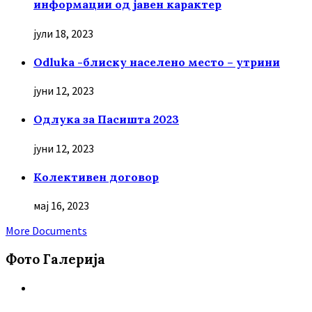
информации од јавен карактер
јули 18, 2023
Odluka -блиску населено место – утрини
јуни 12, 2023
Oдлука за Пасишта 2023
јуни 12, 2023
Колективен договор
мај 16, 2023
More Documents
Фото Галерија