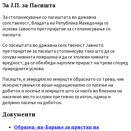
За Ј.П. за Пасишта
За стопанисување со пасиштата во државна
сопственост, Владата на Република Македонија го
основа Јавното претпријатие за стопанисување со
пасишта.
Co пасиштата во државна сопственост Јавното
претпријатие за пасишта стопанисува така што да се
сочува нивната површина и да се зголеми нивната
вредност, да се обезбеди најголем прираст на трева според
природните услови.
Пасиште, е земјоделско земјиште обраснато со трева, чие
искористување се врши најрационално со пасење на
добиток и косење и земјиште што се наоѓа во близина на
населено место и служи претежно за изгон, одмор и
делумно пасење на добиток.
Документи
Образец-на-Барање за пристап на