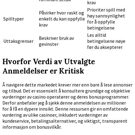
krav
Prioriter spill med
Påvirker hvor raskt og
høy sannsynlighet
Spilltyper
enkelt du kan oppfylle
for å oppfylle
krav
betingelsene
Les alltid
Beskriver bruk av
Uttaksgrenser
betingelsene nøye
gevinster
før du aksepterer
Hvorfor Verdi av Utvalgte
Anmeldelser er Kritisk
Å navigere dette markedet krever mer enn bare å lese annonser
og tilbud. Det er essensielt å konsultere grundige og objektive
vurderinger av casino operatører og deres bonusprogrammer.
Derfor anbefaler jeg å sjekk denne anmeldelsen av millioner
for å få en dypere innsikt. Denne ressursen gir en omfattende
vurdering av ulike casinoer, inkludert vurderinger av
kundeservice, betalingsalternativer, og viktigst, transparent
informasjon om bonusvilkår.