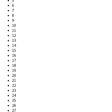
5
6
7
8
9
10
11
12
13
14
15
16
17
18
19
20
21
22
23
24
25
26
27