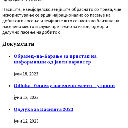
Пасиште, е земјоделско земјиште обраснато со трева, чие
искористување се врши најрационално со пасење на
добиток и косење и земјиште што се наоѓа во близина на
населено место и служи претежно за изгон, одмор и
делумно пасење на добиток.
Документи
Образец-на-Барање за пристап на
информации од јавен карактер
јули 18, 2023
Odluka -блиску населено место – утрини
јуни 12, 2023
Oдлука за Пасишта 2023
јуни 12, 2023