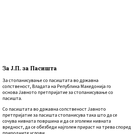
За Ј.П. за Пасишта
За стопанисување со пасиштата во државна
сопственост, Владата на Република Македонија го
основа Јавното претпријатие за стопанисување со
пасишта.
Co пасиштата во државна сопственост Јавното
претпријатие за пасишта стопанисува така што да се
сочува нивната површина и да се зголеми нивната
вредност, да се обезбеди најголем прираст на трева според
природните услови.