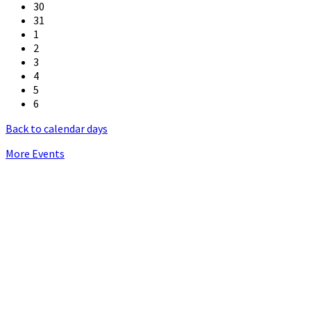
30
31
1
2
3
4
5
6
Back to calendar days
More Events