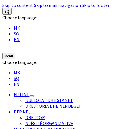
Skip to content
Skip to main navigation
Skip to footer
SQ
Choose language:
MK
SQ
EN
Menu
Choose language:
MK
SQ
EN
FILLIMI
KULLOTAT DHE STANET
DREJTORIA DHE NËNDEGËT
PËR NE
DREJTOR
NJËSITË ORGANIZATIVE