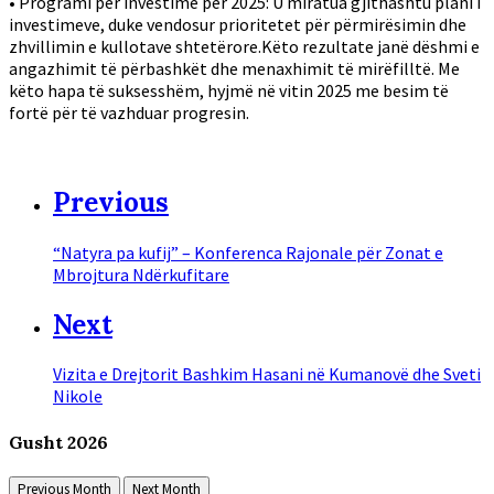
• Programi për investime për 2025: U miratua gjithashtu plani i
investimeve, duke vendosur prioritetet për përmirësimin dhe
zhvillimin e kullotave shtetërore.Këto rezultate janë dëshmi e
angazhimit të përbashkët dhe menaxhimit të mirëfilltë. Me
këto hapa të suksesshëm, hyjmë në vitin 2025 me besim të
fortë për të vazhduar progresin.
Previous
“Natyra pa kufij” – Konferenca Rajonale për Zonat e
Mbrojtura Ndërkufitare
Next
Vizita e Drejtorit Bashkim Hasani në Kumanovë dhe Sveti
Nikole
Gusht
2026
Previous Month
Next Month