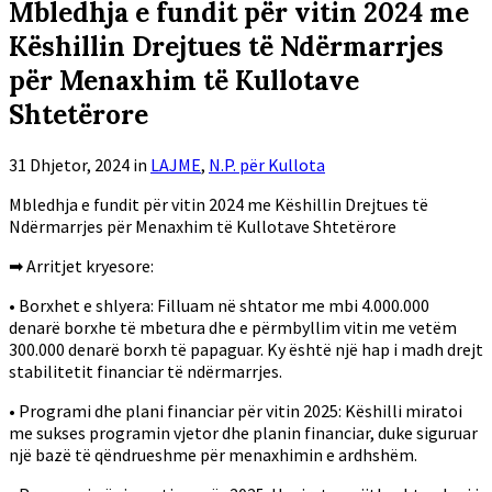
Mbledhja e fundit për vitin 2024 me
Këshillin Drejtues të Ndërmarrjes
për Menaxhim të Kullotave
Shtetërore
31 Dhjetor, 2024
in
LAJME
,
N.P. për Kullota
Mbledhja e fundit për vitin 2024 me Këshillin Drejtues të
Ndërmarrjes për Menaxhim të Kullotave Shtetërore
➡ Arritjet kryesore:
• Borxhet e shlyera: Filluam në shtator me mbi 4.000.000
denarë borxhe të mbetura dhe e përmbyllim vitin me vetëm
300.000 denarë borxh të papaguar. Ky është një hap i madh drejt
stabilitetit financiar të ndërmarrjes.
• Programi dhe plani financiar për vitin 2025: Këshilli miratoi
me sukses programin vjetor dhe planin financiar, duke siguruar
një bazë të qëndrueshme për menaxhimin e ardhshëm.