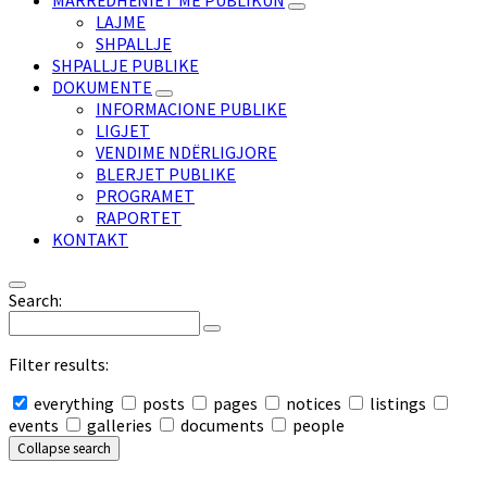
MARRËDHËNIET ME PUBLIKUN
LAJME
SHPALLJE
SHPALLJE PUBLIKE
DOKUMENTE
INFORMACIONE PUBLIKE
LIGJET
VENDIME NDËRLIGJORE
BLERJET PUBLIKE
PROGRAMET
RAPORTET
KONTAKT
Search:
Filter results:
everything
posts
pages
notices
listings
events
galleries
documents
people
Collapse search