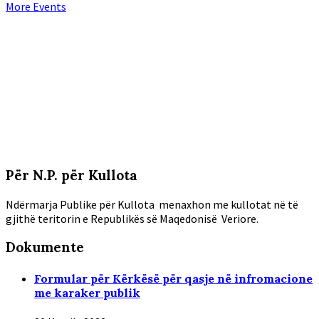
More Events
Për N.P. për Kullota
Ndërmarja Publike për Kullota menaxhon me kullotat në të
gjithë teritorin e Republikës së Maqedonisë Veriore.
Dokumente
Formular për Kërkësë për qasje në infromacione
me karaker publik