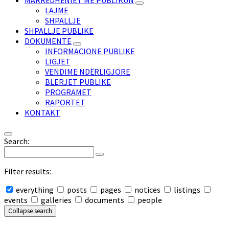
MARRËDHËNIET ME PUBLIKUN
LAJME
SHPALLJE
SHPALLJE PUBLIKE
DOKUMENTE
INFORMACIONE PUBLIKE
LIGJET
VENDIME NDËRLIGJORE
BLERJET PUBLIKE
PROGRAMET
RAPORTET
KONTAKT
Search:
Filter results:
everything
posts
pages
notices
listings
events
galleries
documents
people
Collapse search