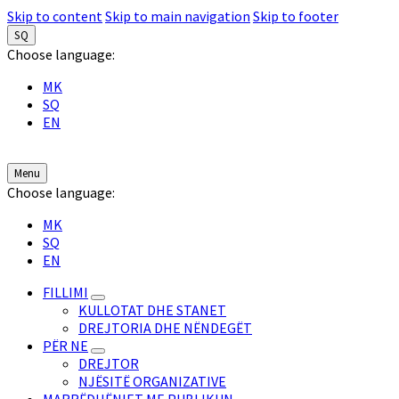
Skip to content
Skip to main navigation
Skip to footer
SQ
Choose language:
MK
SQ
EN
Menu
Choose language:
MK
SQ
EN
FILLIMI
KULLOTAT DHE STANET
DREJTORIA DHE NËNDEGËT
PËR NE
DREJTOR
NJËSITË ORGANIZATIVE