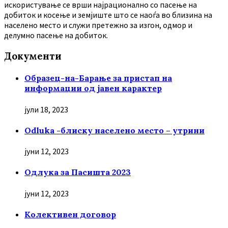
искористување се врши најрационално со пасење на
добиток и косење и земјиште што се наоѓа во близина на
населено место и служи претежно за изгон, одмор и
делумно пасење на добиток.
Документи
Образец-на-Барање за пристап на
информации од јавен карактер
јули 18, 2023
Odluka -блиску населено место – утрини
јуни 12, 2023
Oдлука за Пасишта 2023
јуни 12, 2023
Колективен договор