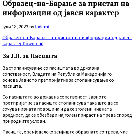
Образец-на-Барање за пристап на
информации од јавен карактер
јули 18, 2023
by
lademi
Образец-на-Барање-за-пристап-на-информации-од-јавен-
карактер
Download
За Ј.П. за Пасишта
За стопанисување со пасиштата во државна
сопственост, Владата на Република Македонија го
основа Јавното претпријатие за стопанисување со
пасишта.
Co пасиштата во државна сопственост Јавното
претпријатие за пасишта стопанисува така што да се
сочува нивната површина и да се зголеми нивната
вредност, да се обезбеди најголем прираст на трева според
природните услови.
Пасиште, е земјоделско земјиште обраснато со трева, чие