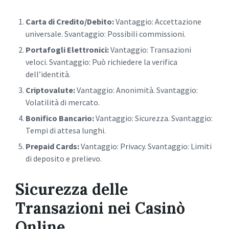
Carta di Credito/Debito:
Vantaggio: Accettazione
universale. Svantaggio: Possibili commissioni.
Portafogli Elettronici:
Vantaggio: Transazioni
veloci. Svantaggio: Può richiedere la verifica
dell’identità.
Criptovalute:
Vantaggio: Anonimità. Svantaggio:
Volatilità di mercato.
Bonifico Bancario:
Vantaggio: Sicurezza. Svantaggio:
Tempi di attesa lunghi.
Prepaid Cards:
Vantaggio: Privacy. Svantaggio: Limiti
di deposito e prelievo.
Sicurezza delle
Transazioni nei Casinò
Online