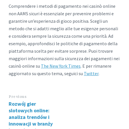
Comprendere i metodi di pagamento nei casinò online
non AAMS sicuri è essenziale per prevenire problemi e
garantire un’esperienza di gioco positiva. Scegli un
metodo che si adatti meglio alle tue esigenze personali
e considera sempre la sicurezza come una priorità. Ad
esempio, approfondisci le politiche di pagamento della
piattaforma scelta per evitare sorprese. Puoi trovare
maggiori informazioni sulla sicurezza dei pagamenti nei
casinò online su
The New York Times
. E per rimanere
aggiornato su questo tema, seguici su
Twitter
.
Previous
Rozwój gier
slotowych online:
analiza trendów i
innowacji w branży