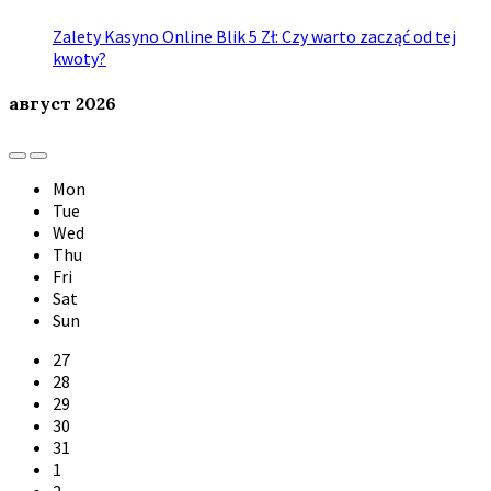
Zalety Kasyno Online Blik 5 Zł: Czy warto zacząć od tej
kwoty?
август
2026
Previous
Next
Month
Month
Mon
Tue
Wed
Thu
Fri
Sat
Sun
Skip
27
calendar
28
days
29
30
31
1
2