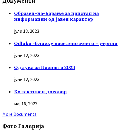
Документи
Образец-на-Барање за пристап на
информации од јавен карактер
јули 18, 2023
Odluka -блиску населено место – утрини
јуни 12, 2023
Oдлука за Пасишта 2023
јуни 12, 2023
Колективен договор
мај 16, 2023
More Documents
Фото Галерија