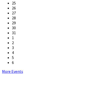
25
26
27
28
29
30
31
1
2
3
4
5
6
Back
More Events
to
calendar
days