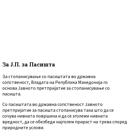
За Ј.П. за Пасишта
За стопанисување со пасиштата во државна
сопственост, Владата на Република Македонија го
основа Јавното претпријатие за стопанисување со
пасишта.
Co пасиштата во државна сопственост Јавното
претпријатие за пасишта стопанисува така што да се
сочува нивната површина и да се зголеми нивната
вредност, да се обезбеди најголем прираст на трева според
природните услови.