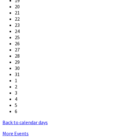
19
20
21
22
23
24
25
26
27
28
29
30
31
1
2
3
4
5
6
Back to calendar days
More Events