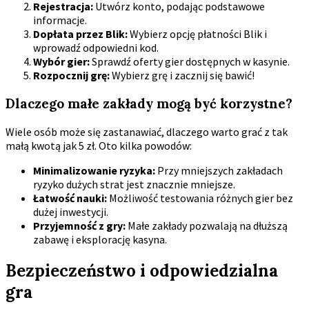
Rejestracja:
Utwórz konto, podając podstawowe
informacje.
Dopłata przez Blik:
Wybierz opcję płatności Blik i
wprowadź odpowiedni kod.
Wybór gier:
Sprawdź oferty gier dostępnych w kasynie.
Rozpocznij grę:
Wybierz grę i zacznij się bawić!
Dlaczego małe zakłady mogą być korzystne?
Wiele osób może się zastanawiać, dlaczego warto grać z tak
małą kwotą jak 5 zł. Oto kilka powodów:
Minimalizowanie ryzyka:
Przy mniejszych zakładach
ryzyko dużych strat jest znacznie mniejsze.
Łatwość nauki:
Możliwość testowania różnych gier bez
dużej inwestycji.
Przyjemność z gry:
Małe zakłady pozwalają na dłuższą
zabawę i eksplorację kasyna.
Bezpieczeństwo i odpowiedzialna
gra