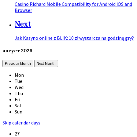
Casino Richard Mobile Compatibility for Android iOS and
Browser
Next
Jak Kasyno online z BLIK: 10 zł wystarcza na godzinę gry?
август
2026
Previous Month
Next Month
Mon
Tue
Wed
Thu
Fri
Sat
Sun
Skip calendar days
27