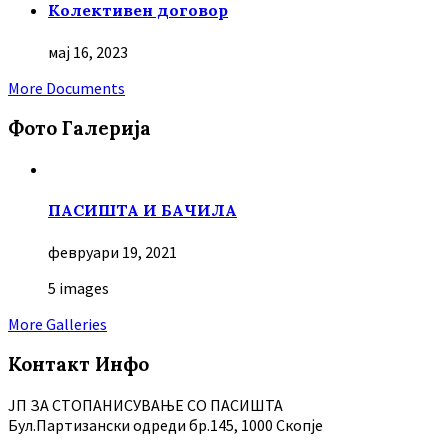
Колективен договор
мај 16, 2023
More Documents
Фото Галерија
ПАСИШТА И БАЧИЛА
февруари 19, 2021
5 images
More Galleries
Контакт Инфо
ЈП ЗА СТОПАНИСУВАЊЕ СО ПАСИШТА
Бул.Партизански oдреди бр.145, 1000 Скопје