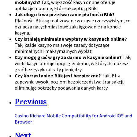
mobilnych?
Tak, większość kasyn online oferuje
aplikacje mobilne, które akceptują Blik.
Jak długo trwa przetwarzanie płatności Blik?
Płatności Blik są realizowane w czasie rzeczywistym, co
oznacza natychmiastowe zaksięgowanie na koncie
kasyna.
Czy istnieją minimalne wypłaty w kasynach online?
Tak, każde kasyno ma swoje zasady dotyczące
minimalnych i maksymalnych wypłat.
Czy mogę grać w gry za darmo w kasynie online?
Tak,
wiele kasyn oferuje opcje gier demo, w których możesz
grać bez ryzyka utraty pieniędzy.
Czy korzystanie z Blik jest bezpieczne?
Tak, Blik
zapewnia wysoki poziom bezpieczeństwa transakcji,
eliminując potrzeby podawania danych karty.
Previous
Casino Richard Mobile Compatibility for Android iOS and
Browser
Next