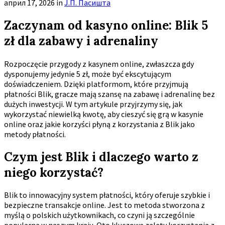
април 17, 2026
in
Ј.П. Пасишта
Zaczynam od kasyno online: Blik 5
zł dla zabawy i adrenaliny
Rozpoczęcie przygody z kasynem online, zwłaszcza gdy
dysponujemy jedynie 5 zł, może być ekscytującym
doświadczeniem. Dzięki platformom, które przyjmują
płatności Blik, gracze mają szansę na zabawę i adrenalinę bez
dużych inwestycji. W tym artykule przyjrzymy się, jak
wykorzystać niewielką kwotę, aby cieszyć się grą w kasynie
online oraz jakie korzyści płyną z korzystania z Blik jako
metody płatności.
Czym jest Blik i dlaczego warto z
niego korzystać?
Blik to innowacyjny system płatności, który oferuje szybkie i
bezpieczne transakcje online. Jest to metoda stworzona z
myślą o polskich użytkownikach, co czyni ją szczególnie