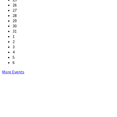
26
27
28
29
30
31
1
2
3
4
5
6
Back
More Events
to
calendar
days