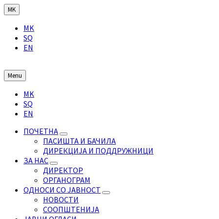
Skip
Skip
Skip
MK
to
to
to
Choose
content
main
footer
MK
language:
navigation
SQ
EN
Menu
Choose
MK
language:
SQ
EN
ПОЧЕТНА
ПАСИШТА И БАЧИЛА
ДИРЕКЦИЈА И ПОДДРУЖНИЦИ
ЗА НАС
ДИРЕКТОР
ОРГАНОГРАМ
ОДНОСИ СО ЈАВНОСТ
НОВОСТИ
СООПШТЕНИЈА