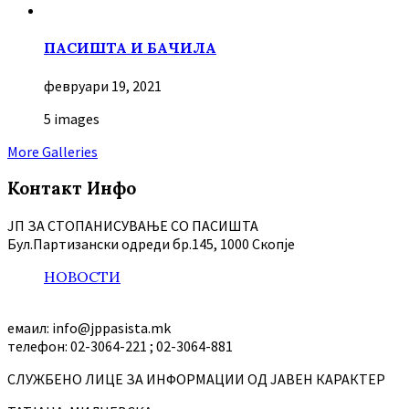
ПАСИШТА И БАЧИЛА
февруари 19, 2021
5 images
More Galleries
Контакт Инфо
ЈП ЗА СТОПАНИСУВАЊЕ СО ПАСИШТА
Бул.Партизански oдреди бр.145, 1000 Скопје
НОВОСТИ
емаил: info@jppasista.mk
телефон: 02-3064-221 ; 02-3064-881
СЛУЖБЕНО ЛИЦЕ ЗА ИНФОРМАЦИИ ОД ЈАВЕН КАРАКТЕР