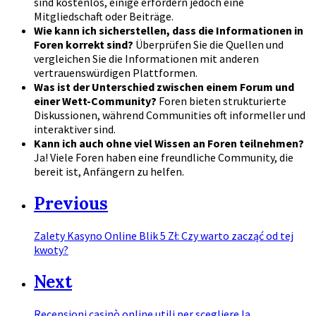
sind kostenlos, einige erfordern jedoch eine
Mitgliedschaft oder Beiträge.
Wie kann ich sicherstellen, dass die Informationen in
Foren korrekt sind?
Überprüfen Sie die Quellen und
vergleichen Sie die Informationen mit anderen
vertrauenswürdigen Plattformen.
Was ist der Unterschied zwischen einem Forum und
einer Wett-Community?
Foren bieten strukturierte
Diskussionen, während Communities oft informeller und
interaktiver sind.
Kann ich auch ohne viel Wissen an Foren teilnehmen?
Ja! Viele Foren haben eine freundliche Community, die
bereit ist, Anfängern zu helfen.
Previous
Zalety Kasyno Online Blik 5 Zł: Czy warto zacząć od tej
kwoty?
Next
Recensioni casinò online utili per scegliere la