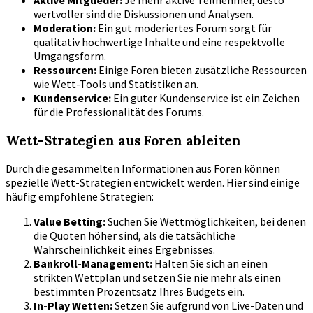
wertvoller sind die Diskussionen und Analysen.
Moderation:
Ein gut moderiertes Forum sorgt für
qualitativ hochwertige Inhalte und eine respektvolle
Umgangsform.
Ressourcen:
Einige Foren bieten zusätzliche Ressourcen
wie Wett-Tools und Statistiken an.
Kundenservice:
Ein guter Kundenservice ist ein Zeichen
für die Professionalität des Forums.
Wett-Strategien aus Foren ableiten
Durch die gesammelten Informationen aus Foren können
spezielle Wett-Strategien entwickelt werden. Hier sind einige
häufig empfohlene Strategien:
Value Betting:
Suchen Sie Wettmöglichkeiten, bei denen
die Quoten höher sind, als die tatsächliche
Wahrscheinlichkeit eines Ergebnisses.
Bankroll-Management:
Halten Sie sich an einen
strikten Wettplan und setzen Sie nie mehr als einen
bestimmten Prozentsatz Ihres Budgets ein.
In-Play Wetten:
Setzen Sie aufgrund von Live-Daten und