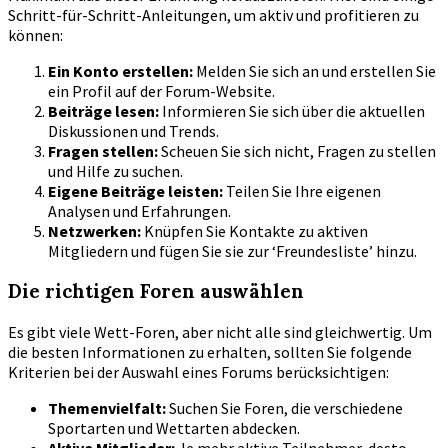
Schritt-für-Schritt-Anleitungen, um aktiv und profitieren zu
können:
Ein Konto erstellen:
Melden Sie sich an und erstellen Sie
ein Profil auf der Forum-Website.
Beiträge lesen:
Informieren Sie sich über die aktuellen
Diskussionen und Trends.
Fragen stellen:
Scheuen Sie sich nicht, Fragen zu stellen
und Hilfe zu suchen.
Eigene Beiträge leisten:
Teilen Sie Ihre eigenen
Analysen und Erfahrungen.
Netzwerken:
Knüpfen Sie Kontakte zu aktiven
Mitgliedern und fügen Sie sie zur ‘Freundesliste’ hinzu.
Die richtigen Foren auswählen
Es gibt viele Wett-Foren, aber nicht alle sind gleichwertig. Um
die besten Informationen zu erhalten, sollten Sie folgende
Kriterien bei der Auswahl eines Forums berücksichtigen:
Themenvielfalt:
Suchen Sie Foren, die verschiedene
Sportarten und Wettarten abdecken.
Aktive Mitglieder:
Je mehr aktive Teilnehmer, desto