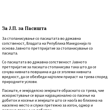
За Ј.П. за Пасишта
За стопанисување со пасиштата во државна
сопственост, Владата на Република Македонија го
основа Јавното претпријатие за стопанисување со
пасишта.
Co пасиштата во државна сопственост Јавното
претпријатие за пасишта стопанисува така што да се
сочува нивната површина и да се зголеми нивната
вредност, да се обезбеди најголем прираст на трева според
природните услови.
Пасиште, е земјоделско земјиште обраснато со трева, чие
искористување се врши најрационално со пасење на
добиток и косење и земјиште што се наоѓа во близина на
населено место и служи претежно за изгон, одмор и
делумно пасење на добиток.