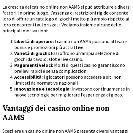
La crescita dei casino online non AAMS si può attribuire a diversi
fattori. In primo luogo, l’assenza di restrizioni rigide consente
loro di offrire un catalogo di giochi molto più ampio rispetto ai
loro concorrenti autorizzati. Vediamo insieme alcune delle
principali motivazioni:
Libertà di operare:
I casino non AAMS possono attivare
bonus e promozioni più attrattive.
Varietà di giochi:
Essi offrono un’ampia selezione di
giochi da tavolo, slot e live casino.
Pagamenti veloci:
Molti di questi casino garantiscono
prelievi rapidi e senza complicazioni.
Accessibilità:
I giocatori possono accedere a siti non
limitati da normative nazionali.
Innovazione e tecnologia:
Investono continuamente in
nuove tecnologie per migliorare l’esperienza di gioco.
Vantaggi dei casino online non
AAMS
Scegliere un casino online non AAMS presenta diversi vantaggi