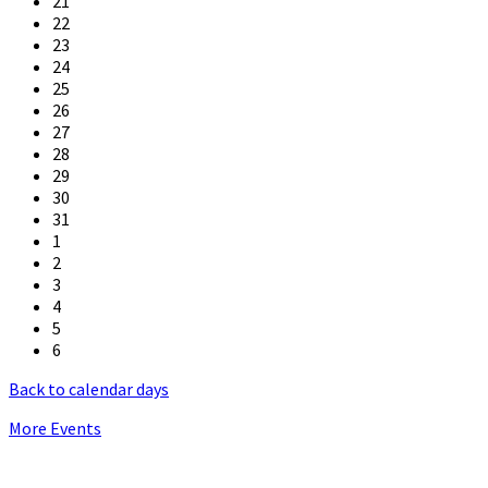
21
22
23
24
25
26
27
28
29
30
31
1
2
3
4
5
6
Back to calendar days
More Events