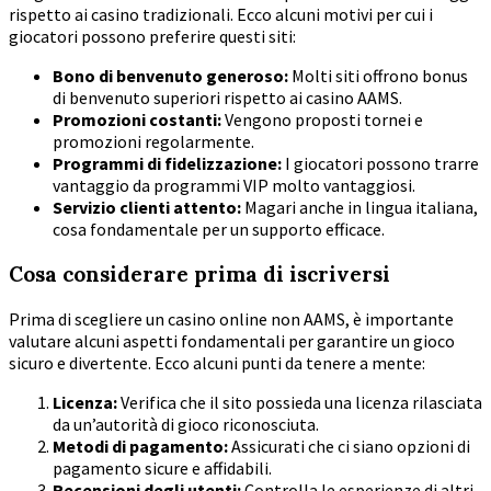
rispetto ai casino tradizionali. Ecco alcuni motivi per cui i
giocatori possono preferire questi siti:
Bono di benvenuto generoso:
Molti siti offrono bonus
di benvenuto superiori rispetto ai casino AAMS.
Promozioni costanti:
Vengono proposti tornei e
promozioni regolarmente.
Programmi di fidelizzazione:
I giocatori possono trarre
vantaggio da programmi VIP molto vantaggiosi.
Servizio clienti attento:
Magari anche in lingua italiana,
cosa fondamentale per un supporto efficace.
Cosa considerare prima di iscriversi
Prima di scegliere un casino online non AAMS, è importante
valutare alcuni aspetti fondamentali per garantire un gioco
sicuro e divertente. Ecco alcuni punti da tenere a mente:
Licenza:
Verifica che il sito possieda una licenza rilasciata
da un’autorità di gioco riconosciuta.
Metodi di pagamento:
Assicurati che ci siano opzioni di
pagamento sicure e affidabili.
Recensioni degli utenti:
Controlla le esperienze di altri