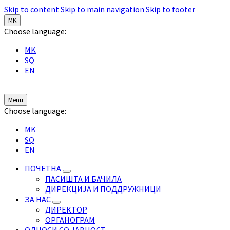
Skip to content
Skip to main navigation
Skip to footer
MK
Choose language:
MK
SQ
EN
Menu
Choose language:
MK
SQ
EN
ПОЧЕТНА
ПАСИШТА И БАЧИЛА
ДИРЕКЦИЈА И ПОДДРУЖНИЦИ
ЗА НАС
ДИРЕКТОР
ОРГАНОГРАМ