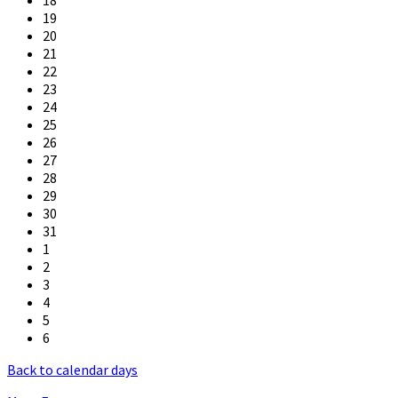
18
19
20
21
22
23
24
25
26
27
28
29
30
31
1
2
3
4
5
6
Back to calendar days