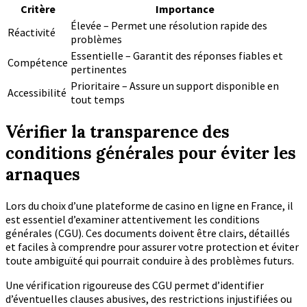
Critère
Importance
Élevée – Permet une résolution rapide des
Réactivité
problèmes
Essentielle – Garantit des réponses fiables et
Compétence
pertinentes
Prioritaire – Assure un support disponible en
Accessibilité
tout temps
Vérifier la transparence des
conditions générales pour éviter les
arnaques
Lors du choix d’une plateforme de casino en ligne en France, il
est essentiel d’examiner attentivement les conditions
générales (CGU). Ces documents doivent être clairs, détaillés
et faciles à comprendre pour assurer votre protection et éviter
toute ambiguïté qui pourrait conduire à des problèmes futurs.
Une vérification rigoureuse des CGU permet d’identifier
d’éventuelles clauses abusives, des restrictions injustifiées ou