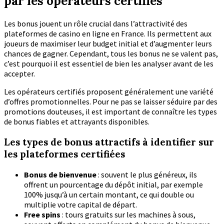
par les opérateurs certifiés
Les bonus jouent un rôle crucial dans l’attractivité des
plateformes de casino en ligne en France. Ils permettent aux
joueurs de maximiser leur budget initial et d’augmenter leurs
chances de gagner. Cependant, tous les bonus ne se valent pas,
c’est pourquoi il est essentiel de bien les analyser avant de les
accepter.
Les opérateurs certifiés proposent généralement une variété
d’offres promotionnelles. Pour ne pas se laisser séduire par des
promotions douteuses, il est important de connaître les types
de bonus fiables et attrayants disponibles.
Les types de bonus attractifs à identifier sur
les plateformes certifiées
Bonus de bienvenue
: souvent le plus généreux, ils
offrent un pourcentage du dépôt initial, par exemple
100% jusqu’à un certain montant, ce qui double ou
multiplie votre capital de départ.
Free spins
: tours gratuits sur les machines à sous,