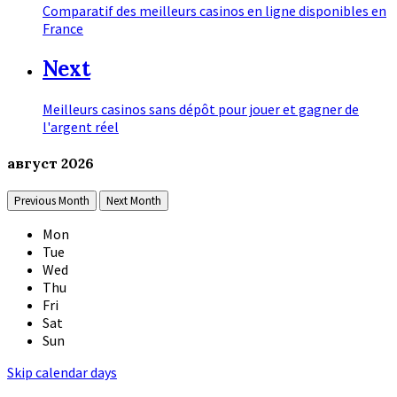
Comparatif des meilleurs casinos en ligne disponibles en
France
Next
Meilleurs casinos sans dépôt pour jouer et gagner de
l'argent réel
август
2026
Previous Month
Next Month
Mon
Tue
Wed
Thu
Fri
Sat
Sun
Skip calendar days