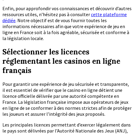
Enfin, pour approfondir vos connaissances et découvrir d’autres
ressources utiles, n’hésitez pas à consulter
cette plateforme
dédiée
. Notre objectif est de vous fournir toutes les
informations nécessaires afin que votre expérience de jeu en
ligne en France soit à la fois agréable, sécurisée et conforme à
la législation locale.
Sélectionner les licences
réglementant les casinos en ligne
français
Pour garantir une expérience de jeu sécurisée et transparente,
il est essentiel de vérifier que le casino en ligne détient une
licence officielle délivrée par une autorité compétente en
France. La législation française impose aux opérateurs de jeux
en ligne de se conformer à des normes strictes afin de protéger
les joueurs et assurer l’intégrité des jeux proposés.
Les principales licences permettant d’exercer légalement dans
le pays sont délivrées par l’Autorité Nationale des Jeux (ANJ),