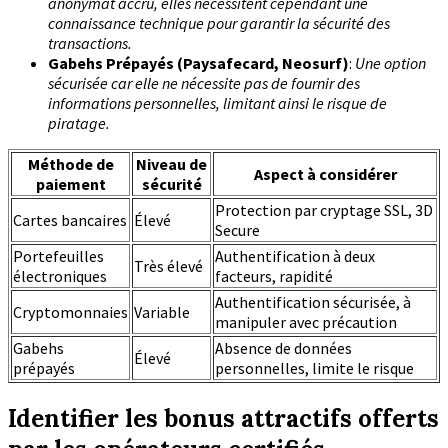
anonymat accru, elles nécessitent cependant une
connaissance technique pour garantir la sécurité des
transactions.
Gabehs Prépayés (Paysafecard, Neosurf)
:
Une option
sécurisée car elle ne nécessite pas de fournir des
informations personnelles, limitant ainsi le risque de
piratage.
Méthode de
Niveau de
Aspect à considérer
paiement
sécurité
Protection par cryptage SSL, 3D
Cartes bancaires
Élevé
Secure
Portefeuilles
Authentification à deux
Très élevé
électroniques
facteurs, rapidité
Authentification sécurisée, à
Cryptomonnaies
Variable
manipuler avec précaution
Gabehs
Absence de données
Élevé
prépayés
personnelles, limite le risque
Identifier les bonus attractifs offerts