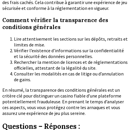
des frais cachés. Cela contribue à garantir une expérience de jeu
sécurisée et conforme à la réglementation en vigueur.
Comment vérifier la transparence des
conditions générales
Lire attentivement les sections sur les dépôts, retraits et
limites de mise.
Vérifier l’existence d’informations sur la confidentialité
et la sécurité des données personnelles.
Rechercher la mention de licences et de réglementations
officielles, attestant de la légalité du site.
Consulter les modalités en cas de litige ou d’annulation
de gains.
En résumé, la transparence des conditions générales est un
critère clé pour distinguer un casino fiable d’une plateforme
potentiellement frauduleuse. En prenant le temps d’analyser
ces aspects, vous vous protégez contre les arnaques et vous
assurez une expérience de jeu plus sereine.
Questions – Réponses :