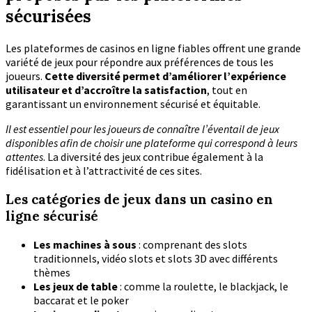
sécurisées
Les plateformes de casinos en ligne fiables offrent une grande
variété de jeux pour répondre aux préférences de tous les
joueurs.
Cette diversité permet d’améliorer l’expérience
utilisateur et d’accroître la satisfaction
, tout en
garantissant un environnement sécurisé et équitable.
Il est essentiel pour les joueurs de connaître l’éventail de jeux
disponibles afin de choisir une plateforme qui correspond à leurs
attentes
. La diversité des jeux contribue également à la
fidélisation et à l’attractivité de ces sites.
Les catégories de jeux dans un casino en
ligne sécurisé
Les machines à sous
: comprenant des slots
traditionnels, vidéo slots et slots 3D avec différents
thèmes
Les jeux de table
: comme la roulette, le blackjack, le
baccarat et le poker