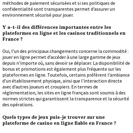
méthodes de paiement sécurisées et si ses politiques de
confidentialité sont transparentes permet d’assurer un
environnement sécurisé pour jouer.
Y a-t-il des différences importantes entre les
plateformes en ligne et les casinos traditionnels en
France ?
Oui, l’un des principaux changements concerne la commodité :
jouer en ligne permet d’accéder à une large gamme de jeux
depuis n’importe où, sans devoir se déplacer. La disponibilité de
bonus et promotions est également plus fréquente sur les
plateformes en ligne. Toutefois, certains préfèrent l’ambiance
d’un établissement physique, ainsi que l’interaction directe
avec d’autres joueurs et croupiers. En termes de
réglementation, les sites en ligne français sont soumis à des
normes strictes qui garantissent la transparence et la sécurité
des opérations.
Quels types de jeux puis-je trouver sur une
plateforme de casino en ligne fiable en France ?