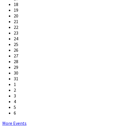
18
19
20
21
22
23
24
25
26
27
28
29
30
31
1
2
3
4
5
6
Back
More Events