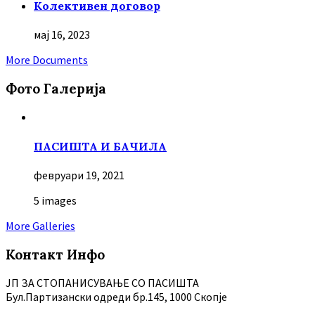
Колективен договор
мај 16, 2023
More Documents
Фото Галерија
ПАСИШТА И БАЧИЛА
февруари 19, 2021
5 images
More Galleries
Контакт Инфо
ЈП ЗА СТОПАНИСУВАЊЕ СО ПАСИШТА
Бул.Партизански oдреди бр.145, 1000 Скопје