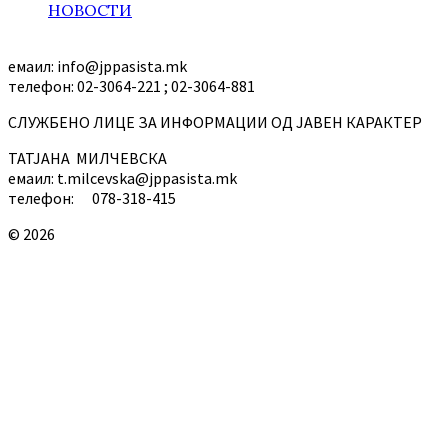
НОВОСТИ
емаил: info@jppasista.mk
телефон: 02-3064-221 ; 02-3064-881
СЛУЖБЕНО ЛИЦЕ ЗА ИНФОРМАЦИИ ОД ЈАВЕН КАРАКТЕР
ТАТЈАНА МИЛЧЕВСКА
емаил: t.milcevska@jppasista.mk
телефон: 078-318-415
© 2026
Back
to
top