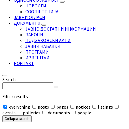
ОДНОСИ СО ЈАВНОСТ
НОВОСТИ
СООПШТЕНИЈА
ЈАВНИ ОГЛАСИ
ДОКУМЕНТИ
ЈАВНО ДОСТАПНИ ИНФОРМАЦИИ
ЗАКОНИ
ПОДЗАКОНСКИ АКТИ
ЈАВНИ НАБАВКИ
ПРОГРАМИ
ИЗВЕШТАИ
КОНТАКТ
Search:
Filter results:
everything
posts
pages
notices
listings
events
galleries
documents
people
Collapse search