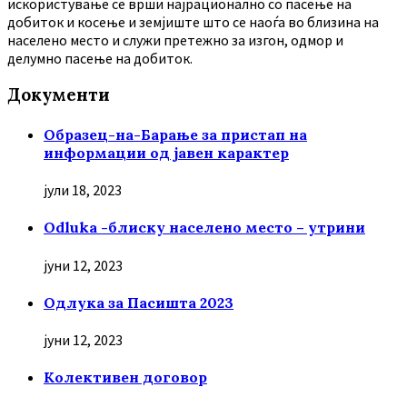
искористување се врши најрационално со пасење на
добиток и косење и земјиште што се наоѓа во близина на
населено место и служи претежно за изгон, одмор и
делумно пасење на добиток.
Документи
Образец-на-Барање за пристап на
информации од јавен карактер
јули 18, 2023
Odluka -блиску населено место – утрини
јуни 12, 2023
Oдлука за Пасишта 2023
јуни 12, 2023
Колективен договор