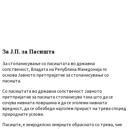
За Ј.П. за Пасишта
За стопанисување со пасиштата во државна
сопственост, Владата на Република Македонија го
основа Јавното претпријатие за стопанисување со
пасишта.
Co пасиштата во државна сопственост Јавното
претпријатие за пасишта стопанисува така што да се
сочува нивната површина и да се зголеми нивната
вредност, да се обезбеди најголем прираст на трева според
природните услови.
Пасиште, е земјоделско земјиште обраснато со трева, чие