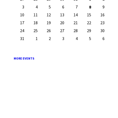
calendar
days
3
4
5
6
7
8
9
10
11
12
13
14
15
16
17
18
19
20
21
22
23
24
25
26
27
28
29
30
31
1
2
3
4
5
6
Back
to
calendar
days
MORE EVENTS