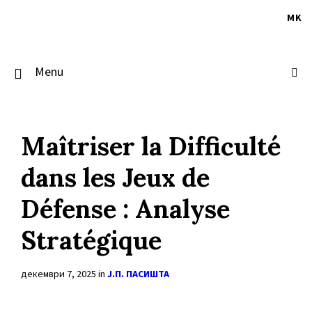
Skip
Skip
Skip
to
to
to
MK
content
main
footer
navigation
Menu
Maîtriser la Difficulté
dans les Jeux de
Défense : Analyse
Stratégique
декември 7, 2025
in
Ј.П. ПАСИШТА