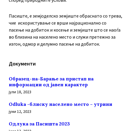
според природните услови.
Пасиште, е земјоделско земјиште обраснато со трева,
чие искористување се врши најрационално со
пасење на добиток и косење и земјиште што се наоѓа
во близина на населено место и служи претежно за
изгон, одмор и делумно пасење на добиток.
Документи
Образец-на-Барање за пристап на
информации од јавен карактер
јули 18, 2023
Odluka -блиску населено место – утрини
јуни 12, 2023
Oдлука за Пасишта 2023