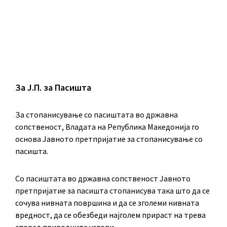
За Ј.П. за Пасишта
За стопанисување со пасиштата во државна
сопственост, Владата на Република Македонија го
основа Јавното претпријатие за стопанисување со
пасишта.
Co пасиштата во државна сопственост Јавното
претпријатие за пасишта стопанисува така што да се
сочува нивната површина и да се зголеми нивната
вредност, да се обезбеди најголем прираст на трева