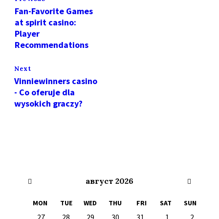
Fan-Favorite Games
at spirit casino:
Player
Recommendations
Next
Vinniewinners casino
- Co oferuje dla
wysokich graczy?
Previous
Next
август
2026
Month
Month
MON
TUE
WED
THU
FRI
SAT
SUN
Skip
27
28
29
30
31
1
2