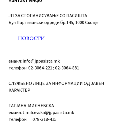
Контакт Инфо
ЈП ЗА СТОПАНИСУВАЊЕ СО ПАСИШТА
Бул.Партизански oдреди бр.145, 1000 Скопје
НОВОСТИ
емаил: info@jppasista.mk
телефон: 02-3064-221 ; 02-3064-881
СЛУЖБЕНО ЛИЦЕ ЗА ИНФОРМАЦИИ ОД ЈАВЕН
КАРАКТЕР
ТАТЈАНА МИЛЧЕВСКА
емаил: t.milcevska@jppasista.mk
телефон: 078-318-415