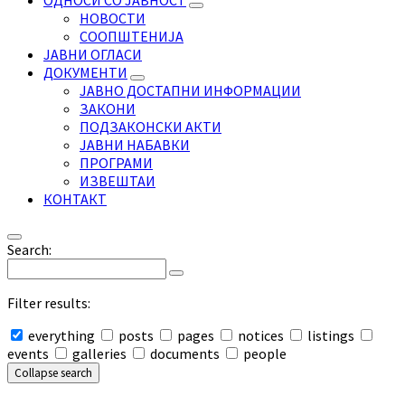
ОДНОСИ СО ЈАВНОСТ
НОВОСТИ
СООПШТЕНИЈА
ЈАВНИ ОГЛАСИ
ДОКУМЕНТИ
ЈАВНО ДОСТАПНИ ИНФОРМАЦИИ
ЗАКОНИ
ПОДЗАКОНСКИ АКТИ
ЈАВНИ НАБАВКИ
ПРОГРАМИ
ИЗВЕШТАИ
КОНТАКТ
Search:
Filter results:
everything
posts
pages
notices
listings
events
galleries
documents
people
Collapse search