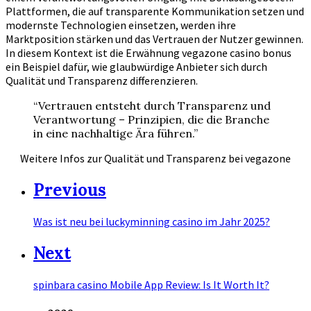
Plattformen, die auf transparente Kommunikation setzen und
modernste Technologien einsetzen, werden ihre
Marktposition stärken und das Vertrauen der Nutzer gewinnen.
In diesem Kontext ist die Erwähnung vegazone casino bonus
ein Beispiel dafür, wie glaubwürdige Anbieter sich durch
Qualität und Transparenz differenzieren.
“Vertrauen entsteht durch Transparenz und
Verantwortung – Prinzipien, die die Branche
in eine nachhaltige Ära führen.”
Weitere Infos zur Qualität und Transparenz bei vegazone
Previous
Was ist neu bei luckyminning casino im Jahr 2025?
Next
spinbara casino Mobile App Review: Is It Worth It?