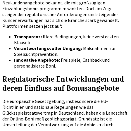
Neukundenangebote bekannt, die mit großzügigen
Einzahlungsbonusprogrammen winkten. Doch im Zuge
steigender regulatorischer Anforderungen und steigender
Kundenerwartungen hat sich die Branche stark gewandelt.
Plattformen setzen jetzt auf:
Transparenz:
Klare Bedingungen, keine versteckten
Klauseln.
Verantwortungsvoller Umgang:
Maßnahmen zur
Spielsuchtprävention.
Innovative Angebote:
Freispiele, Cashback und
personalisierte Boni.
Regulatorische Entwicklungen und
deren Einfluss auf Bonusangebote
Die europäische Gesetzgebung, insbesondere die EU-
Richtlinien und nationale Regelungen wie das
Glücksspielstaatsvertrag in Deutschland, haben die Landschaft
der Online-Boni maßgeblich geprägt. Grundsatz ist die
Umverteilung der Verantwortung auf die Anbieter durch: