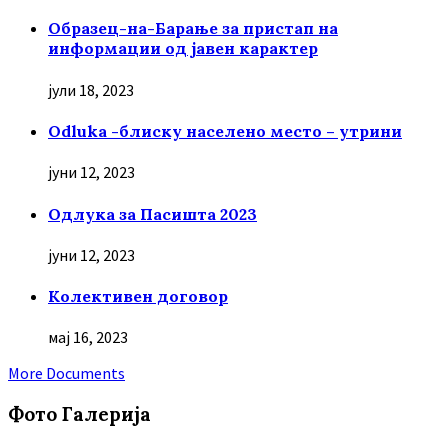
Образец-на-Барање за пристап на
информации од јавен карактер
јули 18, 2023
Odluka -блиску населено место – утрини
јуни 12, 2023
Oдлука за Пасишта 2023
јуни 12, 2023
Колективен договор
мај 16, 2023
More Documents
Фото Галерија