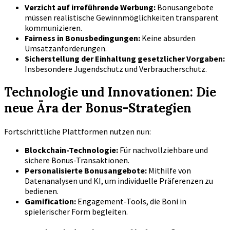
Verzicht auf irreführende Werbung:
Bonusangebote
müssen realistische Gewinnmöglichkeiten transparent
kommunizieren.
Fairness in Bonusbedingungen:
Keine absurden
Umsatzanforderungen.
Sicherstellung der Einhaltung gesetzlicher Vorgaben:
Insbesondere Jugendschutz und Verbraucherschutz.
Technologie und Innovationen: Die
neue Ära der Bonus-Strategien
Fortschrittliche Plattformen nutzen nun:
Blockchain-Technologie:
Für nachvollziehbare und
sichere Bonus-Transaktionen.
Personalisierte Bonusangebote:
Mithilfe von
Datenanalysen und KI, um individuelle Präferenzen zu
bedienen.
Gamification:
Engagement-Tools, die Boni in
spielerischer Form begleiten.