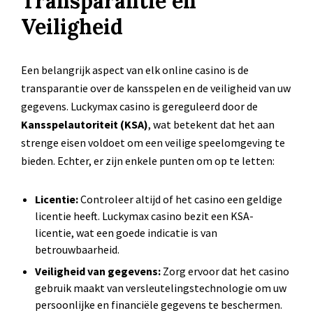
Transparantie en
Veiligheid
Een belangrijk aspect van elk online casino is de
transparantie over de kansspelen en de veiligheid van uw
gegevens. Luckymax casino is gereguleerd door de
Kansspelautoriteit (KSA)
, wat betekent dat het aan
strenge eisen voldoet om een veilige speelomgeving te
bieden. Echter, er zijn enkele punten om op te letten:
Licentie:
Controleer altijd of het casino een geldige
licentie heeft. Luckymax casino bezit een KSA-
licentie, wat een goede indicatie is van
betrouwbaarheid.
Veiligheid van gegevens:
Zorg ervoor dat het casino
gebruik maakt van versleutelingstechnologie om uw
persoonlijke en financiële gegevens te beschermen.