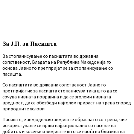
За Ј.П. за Пасишта
За стопанисување со пасиштата во државна
сопственост, Владата на Република Македонија го
основа Јавното претпријатие за стопанисување со
пасишта.
Co пасиштата во државна сопственост Јавното
претпријатие за пасишта стопанисува така што да се
сочува нивната површина и да се зголеми нивната
вредност, да се обезбеди најголем прираст на трева според
природните услови.
Пасиште, е земјоделско земјиште обраснато со трева, чие
искористување се врши најрационално со пасење на
добиток и косење и земјиште што се наоѓа во близина на