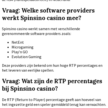
Vraag: Welke software providers
werkt Spinsino casino mee?
Spinsino casino werkt samen met verschillende
gerenommeerde software providers zoals:
NetEnt
Microgaming
Play’n GO
Evolution Gaming
Deze providers zijn bekend om hun hoge RTP percentages en
het leveren van eerlijke spellen.
Vraag: Wat zijn de RTP percentages
bij Spinsino casino?
De RTP (Return to Player) percentage geeft aan hoeveel van
het ingezette geld een speler gemiddeld terug kan verwachten.