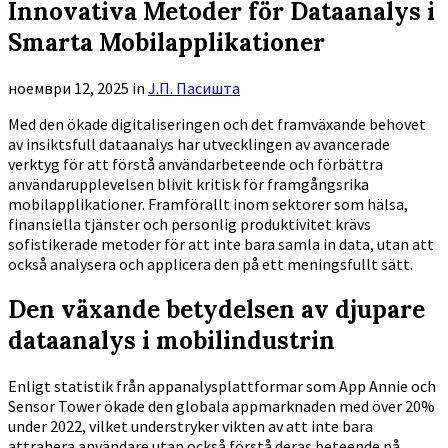
Innovativa Metoder för Dataanalys i
Smarta Mobilapplikationer
ноември 12, 2025
in
Ј.П. Пасишта
Med den ökade digitaliseringen och det framväxande behovet
av insiktsfull dataanalys har utvecklingen av avancerade
verktyg för att förstå användarbeteende och förbättra
användarupplevelsen blivit kritisk för framgångsrika
mobilapplikationer. Framförallt inom sektorer som hälsa,
finansiella tjänster och personlig produktivitet krävs
sofistikerade metoder för att inte bara samla in data, utan att
också analysera och applicera den på ett meningsfullt sätt.
Den växande betydelsen av djupare
dataanalys i mobilindustrin
Enligt statistik från appanalysplattformar som App Annie och
Sensor Tower ökade den globala appmarknaden med över
20%
under 2022, vilket understryker vikten av att inte bara
attrahera användare utan också förstå deras beteende på