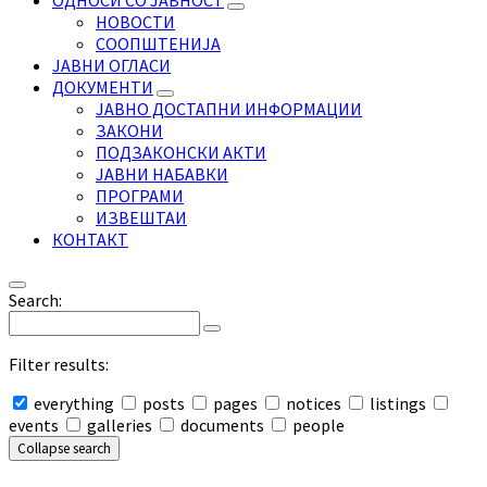
ОДНОСИ СО ЈАВНОСТ
НОВОСТИ
СООПШТЕНИЈА
ЈАВНИ ОГЛАСИ
ДОКУМЕНТИ
ЈАВНО ДОСТАПНИ ИНФОРМАЦИИ
ЗАКОНИ
ПОДЗАКОНСКИ АКТИ
ЈАВНИ НАБАВКИ
ПРОГРАМИ
ИЗВЕШТАИ
КОНТАКТ
Search:
Filter results:
everything
posts
pages
notices
listings
events
galleries
documents
people
Collapse search