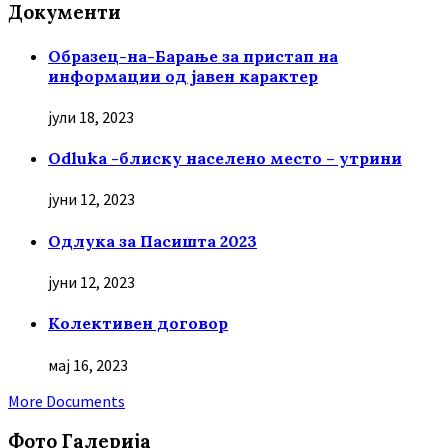
Документи
Образец-на-Барање за пристап на
информации од јавен карактер
јули 18, 2023
Odluka -блиску населено место – утрини
јуни 12, 2023
Oдлука за Пасишта 2023
јуни 12, 2023
Колективен договор
мај 16, 2023
More Documents
Фото Галерија