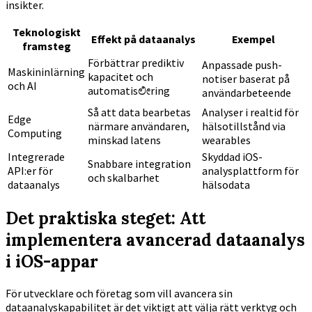
insikter.
Teknologiskt
Effekt på dataanalys
Exempel
framsteg
Förbättrar prediktiv
Anpassade push-
Maskininlärning
kapacitet och
notiser baserat på
och AI
automatisಲೀring
användarbeteende
Så att data bearbetas
Analyser i realtid för
Edge
närmare användaren,
hälsotillstånd via
Computing
minskad latens
wearables
Integrerade
Skyddad iOS-
Snabbare integration
API:er för
analysplattform för
och skalbarhet
dataanalys
hälsodata
Det praktiska steget: Att
implementera avancerad dataanalys
i iOS-appar
För utvecklare och företag som vill avancera sin
dataanalyskapabilitet är det viktigt att välja rätt verktyg och