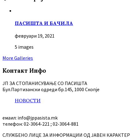
ПАСИШТА И БАЧИЛА
февруари 19, 2021
5 images
More Galleries
Контакт Инфо
ЈП ЗА СТОПАНИСУВАЊЕ СО ПАСИШТА
Бул.Партизански oдреди бр.145, 1000 Скопје
НОВОСТИ
емаил: info@jppasista.mk
телефон: 02-3064-221 ; 02-3064-881
СЛУЖБЕНО ЛИЦЕ ЗА ИНФОРМАЦИИ ОД ЈАВЕН КАРАКТЕР