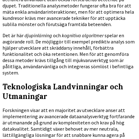
djupet. Traditionella analysmetoder fungerar ofta bra för att
mäta enkla användarinteraktioner, men för att optimera hela
kundresor krävs mer avancerade tekniker för att upptäcka
sublila mönster och förutsäga framtida beteenden.
Det är här
djupinlärning
och
kognitiva algoritmer
spelar en
avgörande roll. De möjliggör till exempel prediktiv analys som
hjälper utvecklare att skräddarsy innehåll, förbättra
funktionalitet och öka retentionen. Men för att genomföra
dessa metoder krävs tillgång till mjukvaruverktyg som är
pålitliga, användarvänliga och integreras sömlöst i befintliga
system.
Teknologiska Landvinningar och
Utmaningar
Forskningen visar att en majoritet av utvecklare anser att
implementering av avancerade dataanalysverktyg fortfarande
är utmanande på grund av komplexiteten och krav på hög
datakvalitet. Samtidigt växer behovet av mer neutrala,
lättillgängliga lösningar för att snabbare kunna agera på