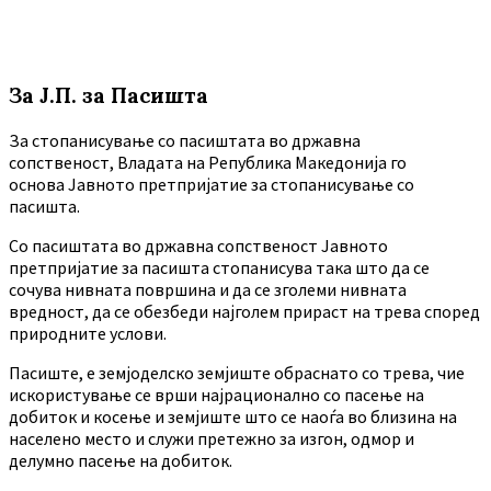
За Ј.П. за Пасишта
За стопанисување со пасиштата во државна
сопственост, Владата на Република Македонија го
основа Јавното претпријатие за стопанисување со
пасишта.
Co пасиштата во државна сопственост Јавното
претпријатие за пасишта стопанисува така што да се
сочува нивната површина и да се зголеми нивната
вредност, да се обезбеди најголем прираст на трева според
природните услови.
Пасиште, е земјоделско земјиште обраснато со трева, чие
искористување се врши најрационално со пасење на
добиток и косење и земјиште што се наоѓа во близина на
населено место и служи претежно за изгон, одмор и
делумно пасење на добиток.