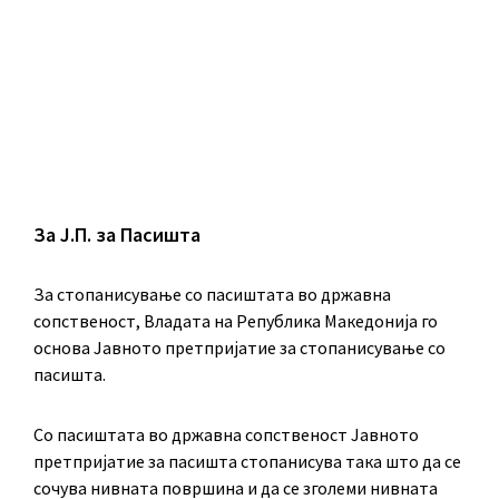
За Ј.П. за Пасишта
За стопанисување со пасиштата во државна
сопственост, Владата на Република Македонија го
основа Јавното претпријатие за стопанисување со
пасишта.
Co пасиштата во државна сопственост Јавното
претпријатие за пасишта стопанисува така што да се
сочува нивната површина и да се зголеми нивната