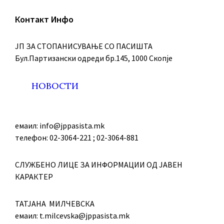
Контакт Инфо
ЈП ЗА СТОПАНИСУВАЊЕ СО ПАСИШТА
Бул.Партизански oдреди бр.145, 1000 Скопје
НОВОСТИ
емаил: info@jppasista.mk
телефон: 02-3064-221 ; 02-3064-881
СЛУЖБЕНО ЛИЦЕ ЗА ИНФОРМАЦИИ ОД ЈАВЕН
КАРАКТЕР
ТАТЈАНА МИЛЧЕВСКА
емаил: t.milcevska@jppasista.mk