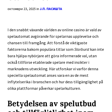
октомври 23, 2025
in
Ј.П. ПАСИШТА
I den snabbt växande världen av online casino är vald av
spelautomat avgörande för spelarnas upplevelse och
chansen till framgång. Att förstå de viktigaste
faktorerna bakom populära titlar som
Starburst
kan inte
bara hjälpa nybörjare att göra informerade val, utan
också tillförse etablerade spelare med insikter i
marknadens utveckling. Här utforskar vi varför denna
speciella spelautomat anses vara en av de mest
inflytelserika i branschen och hur dess tillgänglighet på
olika plattformar påverkar spelarkulturen.
Betydelsen av spelutbud