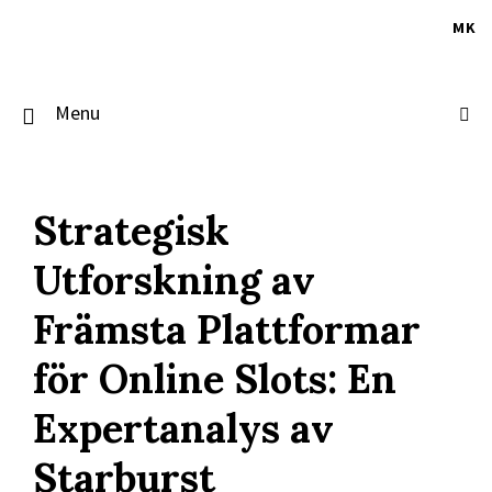
Skip
Skip
Skip
to
to
to
MK
content
main
footer
navigation
Menu
Strategisk
Utforskning av
Främsta Plattformar
för Online Slots: En
Expertanalys av
Starburst