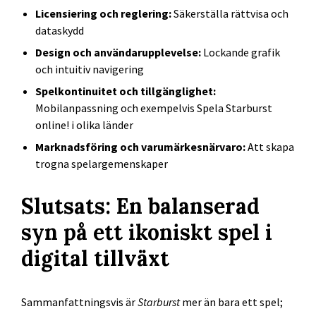
Licensiering och reglering:
Säkerställa rättvisa och
dataskydd
Design och användarupplevelse:
Lockande grafik
och intuitiv navigering
Spelkontinuitet och tillgänglighet:
Mobilanpassning och exempelvis Spela Starburst
online! i olika länder
Marknadsföring och varumärkesnärvaro:
Att skapa
trogna spelargemenskaper
Slutsats: En balanserad
syn på ett ikoniskt spel i
digital tillväxt
Sammanfattningsvis är
Starburst
mer än bara ett spel;