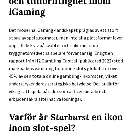
och tillförlitlighet inom
iGaming
Det moderna iGaming-landskapet präglas av ett stort
utbud av spelautomater, men inte alla plattformar lever
upp till de krav på kvalitet och säkerhet som
trygghetsmedvetna spelare förväntar sig. Enligt en
rapport från H2 Gambling Capital (publicerad 2022) stod
marknadens värdering för online slots globalt för över
45%
av den totala online gambling-inkomsten, vilket
understryker deras strategiska betydelse. Det är därför
viktigt att spela på sidor som är licensierade och
erbjuder säkra alternativa lösningar.
Varför är
Starburst
en ikon
inom slot-spel?