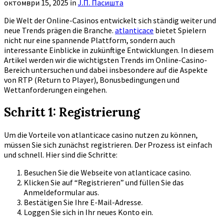
октомври 15, 2025
in
Ј.П. Пасишта
Die Welt der Online-Casinos entwickelt sich ständig weiter und
neue Trends prägen die Branche.
atlanticace
bietet Spielern
nicht nur eine spannende Plattform, sondern auch
interessante Einblicke in zukünftige Entwicklungen. In diesem
Artikel werden wir die wichtigsten Trends im Online-Casino-
Bereich untersuchen und dabei insbesondere auf die Aspekte
von RTP (Return to Player), Bonusbedingungen und
Wettanforderungen eingehen.
Schritt 1: Registrierung
Um die Vorteile von atlanticace casino nutzen zu können,
müssen Sie sich zunächst registrieren. Der Prozess ist einfach
und schnell. Hier sind die Schritte:
Besuchen Sie die Webseite von atlanticace casino.
Klicken Sie auf “Registrieren” und füllen Sie das
Anmeldeformular aus.
Bestätigen Sie Ihre E-Mail-Adresse.
Loggen Sie sich in Ihr neues Konto ein.