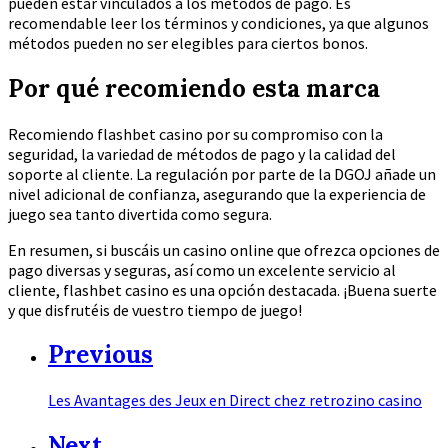
pueden estar vinculados a los métodos de pago. Es
recomendable leer los términos y condiciones, ya que algunos
métodos pueden no ser elegibles para ciertos bonos.
Por qué recomiendo esta marca
Recomiendo flashbet casino por su compromiso con la
seguridad, la variedad de métodos de pago y la calidad del
soporte al cliente. La regulación por parte de la DGOJ añade un
nivel adicional de confianza, asegurando que la experiencia de
juego sea tanto divertida como segura.
En resumen, si buscáis un casino online que ofrezca opciones de
pago diversas y seguras, así como un excelente servicio al
cliente, flashbet casino es una opción destacada. ¡Buena suerte
y que disfrutéis de vuestro tiempo de juego!
Previous
Les Avantages des Jeux en Direct chez retrozino casino
Next