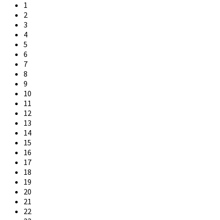
1
2
3
4
5
6
7
8
9
10
11
12
13
14
15
16
17
18
19
20
21
22