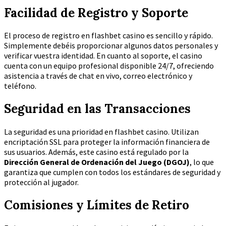
Facilidad de Registro y Soporte
El proceso de registro en flashbet casino es sencillo y rápido.
Simplemente debéis proporcionar algunos datos personales y
verificar vuestra identidad. En cuanto al soporte, el casino
cuenta con un equipo profesional disponible 24/7, ofreciendo
asistencia a través de chat en vivo, correo electrónico y
teléfono.
Seguridad en las Transacciones
La seguridad es una prioridad en flashbet casino. Utilizan
encriptación SSL para proteger la información financiera de
sus usuarios. Además, este casino está regulado por la
Dirección General de Ordenación del Juego (DGOJ)
, lo que
garantiza que cumplen con todos los estándares de seguridad y
protección al jugador.
Comisiones y Límites de Retiro