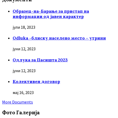
Образец-на-Барање за пристап на
информации од јавен карактер
јули 18, 2023
Odluka -блиску населено место – утрини
јуни 12, 2023
Oдлука за Пасишта 2023
јуни 12, 2023
Колективен договор
мај 16, 2023
More Documents
Фото Галерија