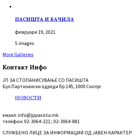
ПАСИШТА И БАЧИЛА
февруари 19, 2021
5 images
More Galleries
Контакт Инфо
ЈП ЗА СТОПАНИСУВАЊЕ СО ПАСИШТА
Бул.Партизански oдреди бр.145, 1000 Скопје
НОВОСТИ
емаил: info@jppasista.mk
телефон: 02-3064-221 ; 02-3064-881
СЛУЖБЕНО ЛИЦЕ ЗА ИНФОРМАЦИИ ОД ЈАВЕН КАРАКТЕР