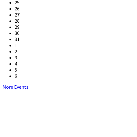
25
26
27
28
29
30
31
1
2
3
4
5
6
Back
More Events
to
calendar
days