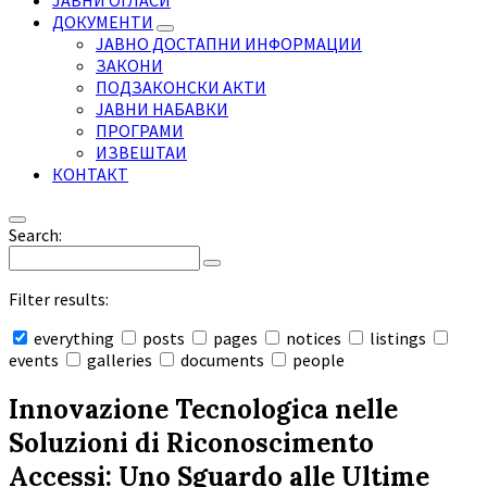
ЈАВНИ ОГЛАСИ
ДОКУМЕНТИ
ЈАВНО ДОСТАПНИ ИНФОРМАЦИИ
ЗАКОНИ
ПОДЗАКОНСКИ АКТИ
ЈАВНИ НАБАВКИ
ПРОГРАМИ
ИЗВЕШТАИ
КОНТАКТ
Search:
Filter results:
everything
posts
pages
notices
listings
events
galleries
documents
people
Collapse
search
Innovazione Tecnologica nelle
Soluzioni di Riconoscimento
Accessi: Uno Sguardo alle Ultime