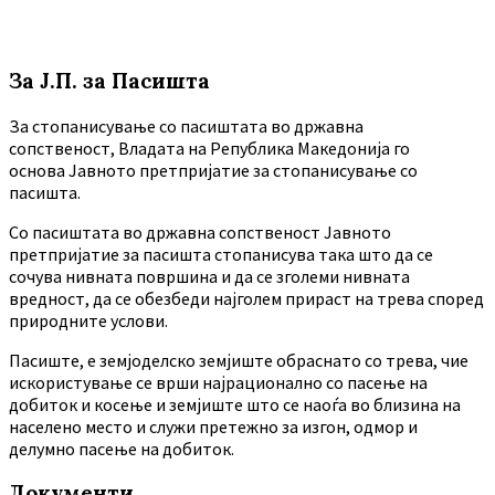
За Ј.П. за Пасишта
За стопанисување со пасиштата во државна
сопственост, Владата на Република Македонија го
основа Јавното претпријатие за стопанисување со
пасишта.
Co пасиштата во државна сопственост Јавното
претпријатие за пасишта стопанисува така што да се
сочува нивната површина и да се зголеми нивната
вредност, да се обезбеди најголем прираст на трева според
природните услови.
Пасиште, е земјоделско земјиште обраснато со трева, чие
искористување се врши најрационално со пасење на
добиток и косење и земјиште што се наоѓа во близина на
населено место и служи претежно за изгон, одмор и
делумно пасење на добиток.
Документи