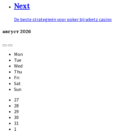
Next
De beste strategieën voor poker bij wbetz casino
август
2026
Previous
Next
Month
Month
Mon
Tue
Wed
Thu
Fri
Sat
Sun
Skip
27
calendar
28
days
29
30
31
1