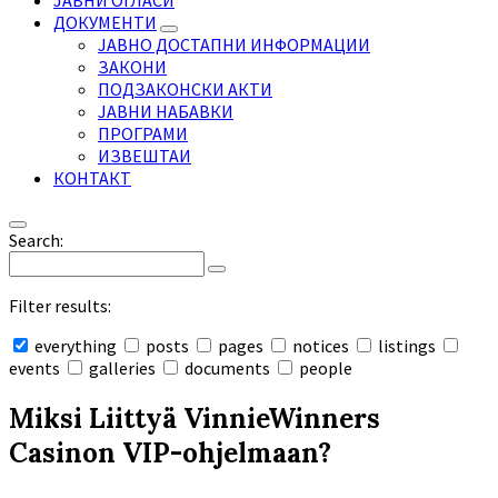
ЈАВНИ ОГЛАСИ
ДОКУМЕНТИ
ЈАВНО ДОСТАПНИ ИНФОРМАЦИИ
ЗАКОНИ
ПОДЗАКОНСКИ АКТИ
ЈАВНИ НАБАВКИ
ПРОГРАМИ
ИЗВЕШТАИ
КОНТАКТ
Search:
Filter results:
everything
posts
pages
notices
listings
events
galleries
documents
people
Collapse
search
Miksi Liittyä VinnieWinners
Casinon VIP-ohjelmaan?