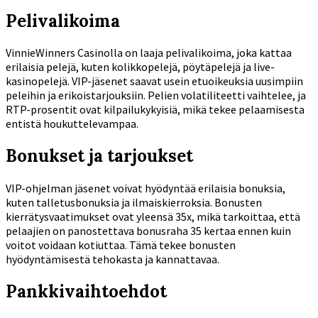
Pelivalikoima
VinnieWinners Casinolla on laaja pelivalikoima, joka kattaa
erilaisia pelejä, kuten kolikkopelejä, pöytäpelejä ja live-
kasinopelejä. VIP-jäsenet saavat usein etuoikeuksia uusimpiin
peleihin ja erikoistarjouksiin. Pelien volatiliteetti vaihtelee, ja
RTP-prosentit ovat kilpailukykyisiä, mikä tekee pelaamisesta
entistä houkuttelevampaa.
Bonukset ja tarjoukset
VIP-ohjelman jäsenet voivat hyödyntää erilaisia bonuksia,
kuten talletusbonuksia ja ilmaiskierroksia. Bonusten
kierrätysvaatimukset ovat yleensä 35x, mikä tarkoittaa, että
pelaajien on panostettava bonusraha 35 kertaa ennen kuin
voitot voidaan kotiuttaa. Tämä tekee bonusten
hyödyntämisestä tehokasta ja kannattavaa.
Pankkivaihtoehdot