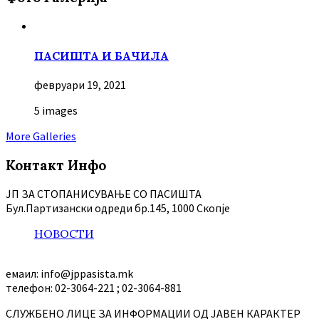
ПАСИШТА И БАЧИЛА
февруари 19, 2021
5 images
More Galleries
Контакт Инфо
ЈП ЗА СТОПАНИСУВАЊЕ СО ПАСИШТА
Бул.Партизански oдреди бр.145, 1000 Скопје
НОВОСТИ
емаил: info@jppasista.mk
телефон: 02-3064-221 ; 02-3064-881
СЛУЖБЕНО ЛИЦЕ ЗА ИНФОРМАЦИИ ОД ЈАВЕН КАРАКТЕР