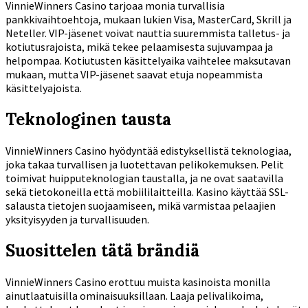
VinnieWinners Casino tarjoaa monia turvallisia
pankkivaihtoehtoja, mukaan lukien Visa, MasterCard, Skrill ja
Neteller. VIP-jäsenet voivat nauttia suuremmista talletus- ja
kotiutusrajoista, mikä tekee pelaamisesta sujuvampaa ja
helpompaa. Kotiutusten käsittelyaika vaihtelee maksutavan
mukaan, mutta VIP-jäsenet saavat etuja nopeammista
käsittelyajoista.
Teknologinen tausta
VinnieWinners Casino hyödyntää edistyksellistä teknologiaa,
joka takaa turvallisen ja luotettavan pelikokemuksen. Pelit
toimivat huipputeknologian taustalla, ja ne ovat saatavilla
sekä tietokoneilla että mobiililaitteilla. Kasino käyttää SSL-
salausta tietojen suojaamiseen, mikä varmistaa pelaajien
yksityisyyden ja turvallisuuden.
Suosittelen tätä brändiä
VinnieWinners Casino erottuu muista kasinoista monilla
ainutlaatuisilla ominaisuuksillaan. Laaja pelivalikoima,