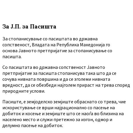
За Ј.П. за Пасишта
За стопанисување со пасиштата во државна
сопственост, Владата на Република Македонија го
основа Јавното претпријатие за стопанисување со
пасишта.
Co пасиштата во државна сопственост Јавното
претпријатие за пасишта стопанисува така што да се
сочува нивната површина и да се зголеми нивната
вредност, да се обезбеди најголем прираст на трева според
природните услови.
Пасиште, е земјоделско земјиште обраснато со трева, чие
искористување се врши најрационално со пасење на
добиток и косење и земјиште што се наоѓа во близина на
населено место и служи претежно за изгон, одмор и
делумно пасење на добиток.