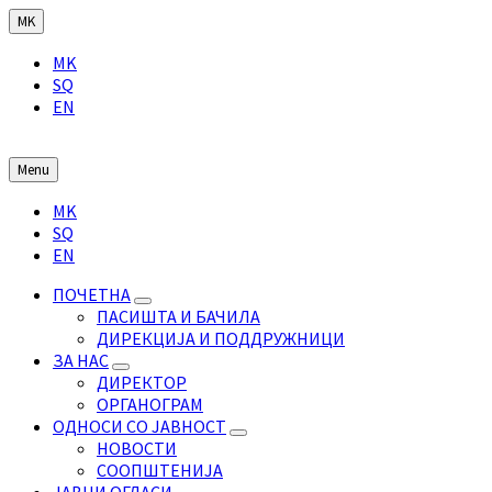
Skip
Skip
Skip
MK
to
to
to
Choose
content
main
footer
MK
language:
navigation
SQ
EN
Menu
Choose
MK
language:
SQ
EN
ПОЧЕТНА
ПАСИШТА И БАЧИЛА
ДИРЕКЦИЈА И ПОДДРУЖНИЦИ
ЗА НАС
ДИРЕКТОР
ОРГАНОГРАМ
ОДНОСИ СО ЈАВНОСТ
НОВОСТИ
СООПШТЕНИЈА