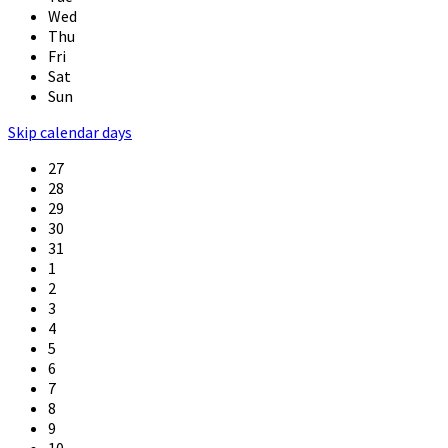
Wed
Thu
Fri
Sat
Sun
Skip calendar days
27
28
29
30
31
1
2
3
4
5
6
7
8
9