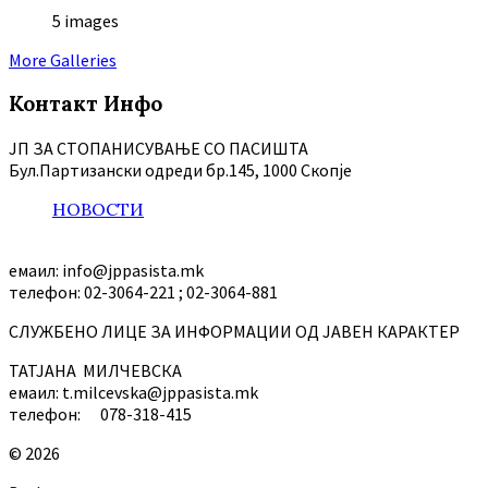
5 images
More Galleries
Контакт Инфо
ЈП ЗА СТОПАНИСУВАЊЕ СО ПАСИШТА
Бул.Партизански oдреди бр.145, 1000 Скопје
НОВОСТИ
емаил: info@jppasista.mk
телефон: 02-3064-221 ; 02-3064-881
СЛУЖБЕНО ЛИЦЕ ЗА ИНФОРМАЦИИ ОД ЈАВЕН КАРАКТЕР
ТАТЈАНА МИЛЧЕВСКА
емаил: t.milcevska@jppasista.mk
телефон: 078-318-415
© 2026