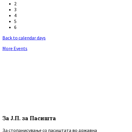
2
3
4
5
6
Back to calendar days
More Events
За Ј.П. за Пасишта
За стопанисување со пасиштата во државна