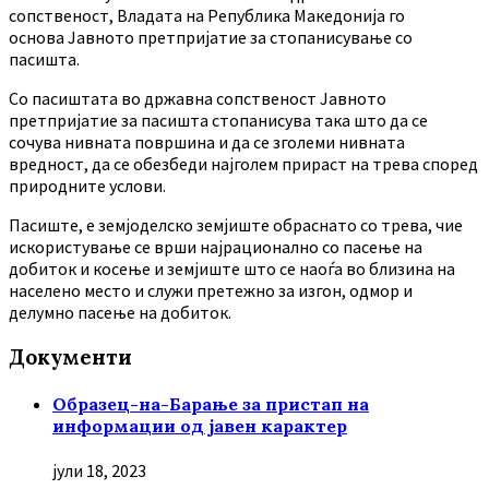
сопственост, Владата на Република Македонија го
основа Јавното претпријатие за стопанисување со
пасишта.
Co пасиштата во државна сопственост Јавното
претпријатие за пасишта стопанисува така што да се
сочува нивната површина и да се зголеми нивната
вредност, да се обезбеди најголем прираст на трева според
природните услови.
Пасиште, е земјоделско земјиште обраснато со трева, чие
искористување се врши најрационално со пасење на
добиток и косење и земјиште што се наоѓа во близина на
населено место и служи претежно за изгон, одмор и
делумно пасење на добиток.
Документи
Образец-на-Барање за пристап на
информации од јавен карактер
јули 18, 2023