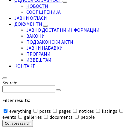
ОДНОСИ СО ЈАВНОСТ
НОВОСТИ
СООПШТЕНИЈА
ЈАВНИ ОГЛАСИ
ДОКУМЕНТИ
ЈАВНО ДОСТАПНИ ИНФОРМАЦИИ
ЗАКОНИ
ПОДЗАКОНСКИ АКТИ
ЈАВНИ НАБАВКИ
ПРОГРАМИ
ИЗВЕШТАИ
КОНТАКТ
Search:
Filter results:
everything
posts
pages
notices
listings
events
galleries
documents
people
Collapse search