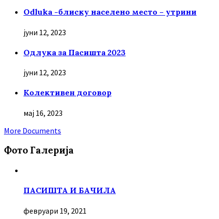
Odluka -блиску населено место – утрини
јуни 12, 2023
Oдлука за Пасишта 2023
јуни 12, 2023
Колективен договор
мај 16, 2023
More Documents
Фото Галерија
ПАСИШТА И БАЧИЛА
февруари 19, 2021