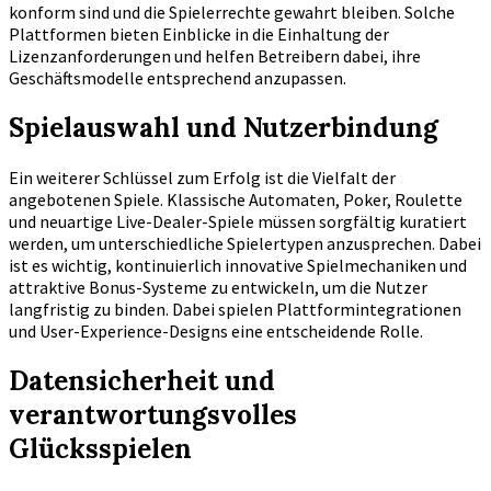
konform sind und die Spielerrechte gewahrt bleiben. Solche
Plattformen bieten Einblicke in die Einhaltung der
Lizenzanforderungen und helfen Betreibern dabei, ihre
Geschäftsmodelle entsprechend anzupassen.
Spielauswahl und Nutzerbindung
Ein weiterer Schlüssel zum Erfolg ist die Vielfalt der
angebotenen Spiele. Klassische Automaten, Poker, Roulette
und neuartige Live-Dealer-Spiele müssen sorgfältig kuratiert
werden, um unterschiedliche Spielertypen anzusprechen. Dabei
ist es wichtig, kontinuierlich innovative Spielmechaniken und
attraktive Bonus-Systeme zu entwickeln, um die Nutzer
langfristig zu binden. Dabei spielen Plattformintegrationen
und User-Experience-Designs eine entscheidende Rolle.
Datensicherheit und
verantwortungsvolles
Glücksspielen