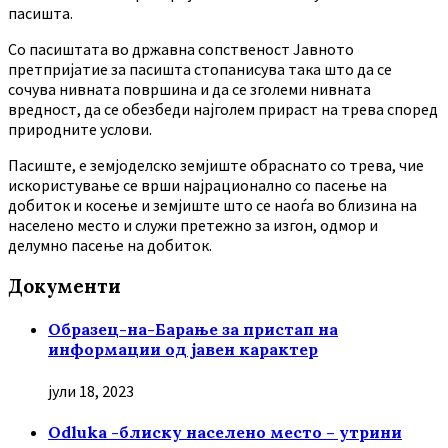
пасишта.
Co пасиштата во државна сопственост Јавното
претпријатие за пасишта стопанисува така што да се
сочува нивната површина и да се зголеми нивната
вредност, да се обезбеди најголем прираст на трева според
природните услови.
Пасиште, е земјоделско земјиште обраснато со трева, чие
искористување се врши најрационално со пасење на
добиток и косење и земјиште што се наоѓа во близина на
населено место и служи претежно за изгон, одмор и
делумно пасење на добиток.
Документи
Образец-на-Барање за пристап на
информации од јавен карактер
јули 18, 2023
Odluka -блиску населено место – утрини