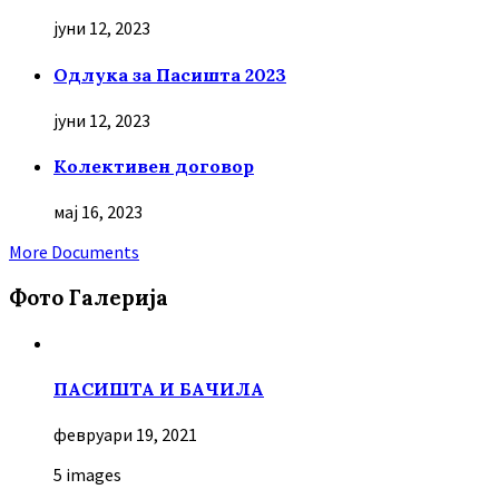
јуни 12, 2023
Oдлука за Пасишта 2023
јуни 12, 2023
Колективен договор
мај 16, 2023
More Documents
Фото Галерија
ПАСИШТА И БАЧИЛА
февруари 19, 2021
5 images