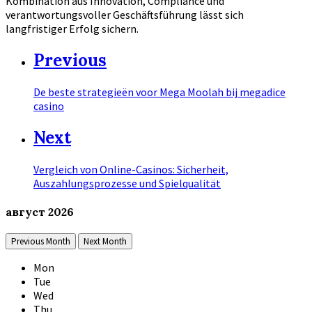
Kombination aus Innovation, Compliance und
verantwortungsvoller Geschäftsführung lässt sich
langfristiger Erfolg sichern.
Previous
De beste strategieën voor Mega Moolah bij megadice
casino
Next
Vergleich von Online-Casinos: Sicherheit,
Auszahlungsprozesse und Spielqualität
август
2026
Previous Month
Next Month
Mon
Tue
Wed
Thu