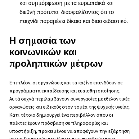
και συμμόρφωση με τα ευρωπαϊκά και
διεθνή πρότυπα, διασφαλίζοντας ότι το
παιχνίδι παραμένει δίκαιο και διασκεδαστικό.
Η σημασία των
κοινωνικών και
προληπτικών μέτρων
Επιπλέον, οι οργανώσεις και τα καζίνο επενδύουν σε
προγράμματα εκπαίδευσης και ευαισθητοποίησης.
Αυτά συχνά περιλαμβάνουν συνεργασίες με εθελοντικές
οργανώσεις και ειδικούς στον τομέα της ψυχικής υγείας.
Κάτι τέτοιο δημιουργεί ένα περιβάλλον όπου οι
παίκτες έχουν πρόσβαση σε πληροφορίες και
υποστήριξη, προκειμένου να αποφύγουν την εξάρτηση