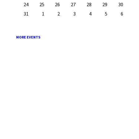
24
25
26
27
28
29
30
31
1
2
3
4
5
6
Back
to
calendar
days
MORE EVENTS