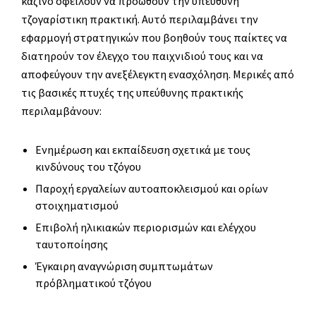
καζίνο οφείλουν να προωθούν την υπεύθυνη
τζογαρίστικη πρακτική. Αυτό περιλαμβάνει την
εφαρμογή στρατηγικών που βοηθούν τους παίκτες να
διατηρούν τον έλεγχο του παιχνιδιού τους και να
αποφεύγουν την ανεξέλεγκτη ενασχόληση. Μερικές από
τις βασικές πτυχές της υπεύθυνης πρακτικής
περιλαμβάνουν:
Ενημέρωση και εκπαίδευση σχετικά με τους
κινδύνους του τζόγου
Παροχή εργαλείων αυτοαποκλεισμού και ορίων
στοιχηματισμού
Επιβολή ηλικιακών περιορισμών και ελέγχου
ταυτοποίησης
Έγκαιρη αναγνώριση συμπτωμάτων
πρόβληματικού τζόγου