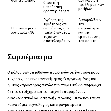
συμπεριφοράς
αναγνώριση
ύποπτη ή
προβληματικών
υπερβολική
μοτίβων.
δραστηριότητα.
Εγγύηση της
Διασφαλίζουν
τιμιότητας και
την
Πιστοποιημένα
διαφάνειας των
ακεραιότητα
λογισμικά RNG
παιχνιδιών μέσω
και την
τυχαίων
εμπιστοσύνη
αποτελεσμάτων.
του παίκτη.
Συμπέρασμα
Ο ρόλος των υπεύθυνων πρακτικών σε έναν σύγχρονο
τυχερό χώρο είναι ανεκτίμητος. Ο οργανωμένος και
ηθικός χαρακτήρας αυτών των πολιτικών διασφαλίζει
ότι το στοίχημα και το παιχνίδι παραμένουν
διασκεδαστικά και ασφαλή για όλους. Επενδύοντας σε
καινοτόμες τεχνολογίες και προγράμματα
διαμόρφωσης κουλτούρας, τα καζίνο και οι πάροχοι