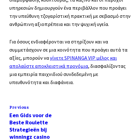
υπηρεσιών δημιουργούν ένα περιβάλλον που προάγει
την υπεύθυνη τζογαρίστική πρακτική με σεβασμό στην
ανθρώπινη αξιοπρέπεια και την ψυχική υγεία.
Για όσους ενδιαφέρονται να στηρίξουν και να
συμμετάσχουν σε μια κοινότητα που προάγει αυτά τα
αξίες, μπορούν να
γίνετε SPINANGA VIP μέλος και
απολαύστε αποκλειστικά προνόμια
, διασφαλίζοντας
μια εμπειρία παιχνιδιού συνδεδεμένη με
υπευθυνότητα και διαφάνεια.
Previous
Een Gids voor de
Beste Roulette
Strategieën bij
winningz casino