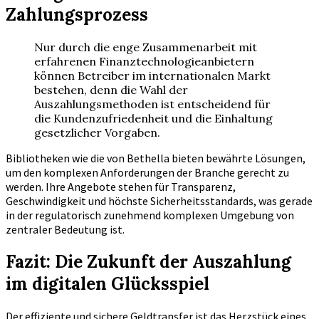
Zahlungsprozess
Nur durch die enge Zusammenarbeit mit
erfahrenen Finanztechnologieanbietern
können Betreiber im internationalen Markt
bestehen, denn die Wahl der
Auszahlungsmethoden ist entscheidend für
die Kundenzufriedenheit und die Einhaltung
gesetzlicher Vorgaben.
Bibliotheken wie die von Bethella bieten bewährte Lösungen,
um den komplexen Anforderungen der Branche gerecht zu
werden. Ihre Angebote stehen für Transparenz,
Geschwindigkeit und höchste Sicherheitsstandards, was gerade
in der regulatorisch zunehmend komplexen Umgebung von
zentraler Bedeutung ist.
Fazit: Die Zukunft der Auszahlung
im digitalen Glücksspiel
Der effiziente und sichere Geldtransfer ist das Herzstück eines