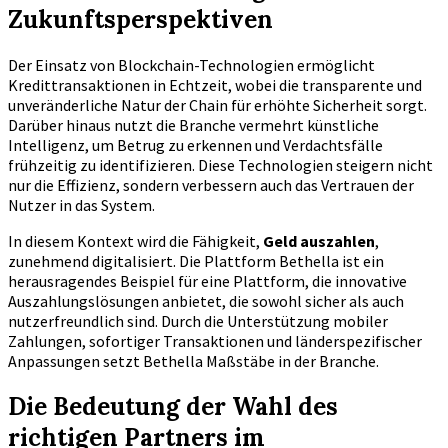
Zukunftsperspektiven
Der Einsatz von Blockchain-Technologien ermöglicht
Kredittransaktionen in Echtzeit, wobei die transparente und
unveränderliche Natur der Chain für erhöhte Sicherheit sorgt.
Darüber hinaus nutzt die Branche vermehrt künstliche
Intelligenz, um Betrug zu erkennen und Verdachtsfälle
frühzeitig zu identifizieren. Diese Technologien steigern nicht
nur die Effizienz, sondern verbessern auch das Vertrauen der
Nutzer in das System.
In diesem Kontext wird die Fähigkeit,
Geld auszahlen
,
zunehmend digitalisiert. Die Plattform Bethella ist ein
herausragendes Beispiel für eine Plattform, die innovative
Auszahlungslösungen anbietet, die sowohl sicher als auch
nutzerfreundlich sind. Durch die Unterstützung mobiler
Zahlungen, sofortiger Transaktionen und länderspezifischer
Anpassungen setzt Bethella Maßstäbe in der Branche.
Die Bedeutung der Wahl des
richtigen Partners im