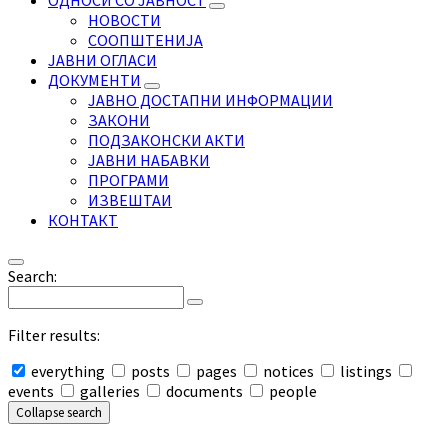
ОДНОСИ СО ЈАВНОСТ
НОВОСТИ
СООПШТЕНИЈА
ЈАВНИ ОГЛАСИ
ДОКУМЕНТИ
ЈАВНО ДОСТАПНИ ИНФОРМАЦИИ
ЗАКОНИ
ПОДЗАКОНСКИ АКТИ
ЈАВНИ НАБАВКИ
ПРОГРАМИ
ИЗВЕШТАИ
КОНТАКТ
Search:
Filter results:
everything
posts
pages
notices
listings
events
galleries
documents
people
Collapse search