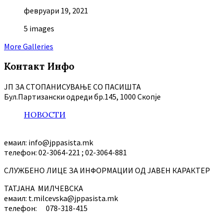
февруари 19, 2021
5 images
More Galleries
Контакт Инфо
ЈП ЗА СТОПАНИСУВАЊЕ СО ПАСИШТА
Бул.Партизански oдреди бр.145, 1000 Скопје
НОВОСТИ
емаил: info@jppasista.mk
телефон: 02-3064-221 ; 02-3064-881
СЛУЖБЕНО ЛИЦЕ ЗА ИНФОРМАЦИИ ОД ЈАВЕН КАРАКТЕР
ТАТЈАНА МИЛЧЕВСКА
емаил: t.milcevska@jppasista.mk
телефон: 078-318-415