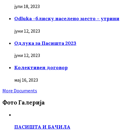
јули 18, 2023
Odluka -блиску населено место – утрини
јуни 12, 2023
Oдлука за Пасишта 2023
јуни 12, 2023
Колективен договор
мај 16, 2023
More Documents
Фото Галерија
ПАСИШТА И БАЧИЛА