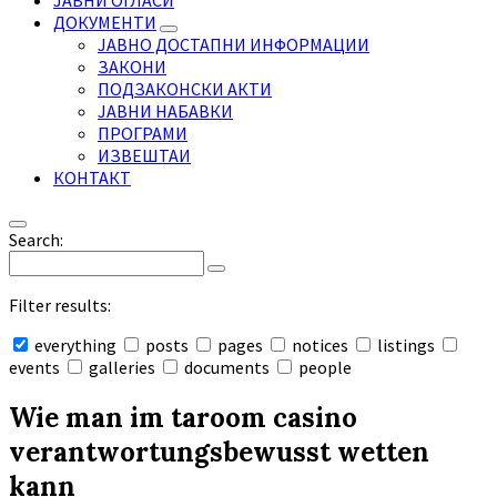
ЈАВНИ ОГЛАСИ
ДОКУМЕНТИ
ЈАВНО ДОСТАПНИ ИНФОРМАЦИИ
ЗАКОНИ
ПОДЗАКОНСКИ АКТИ
ЈАВНИ НАБАВКИ
ПРОГРАМИ
ИЗВЕШТАИ
КОНТАКТ
Search:
Filter results:
everything
posts
pages
notices
listings
events
galleries
documents
people
Collapse
search
Wie man im taroom casino
verantwortungsbewusst wetten
kann