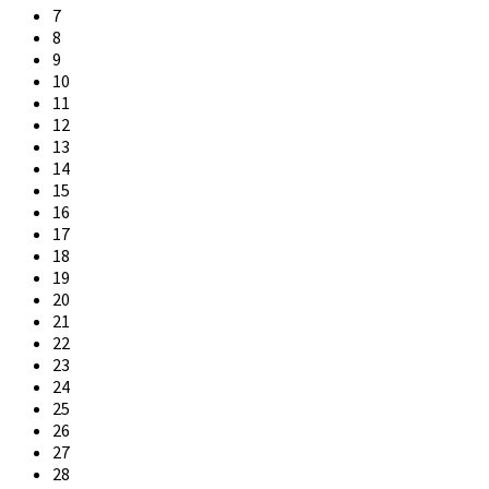
7
8
9
10
11
12
13
14
15
16
17
18
19
20
21
22
23
24
25
26
27
28