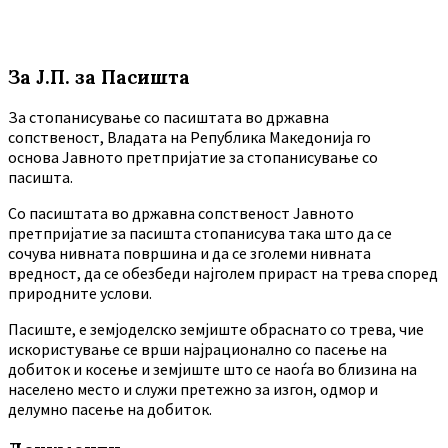
За Ј.П. за Пасишта
За стопанисување со пасиштата во државна
сопственост, Владата на Република Македонија го
основа Јавното претпријатие за стопанисување со
пасишта.
Co пасиштата во државна сопственост Јавното
претпријатие за пасишта стопанисува така што да се
сочува нивната површина и да се зголеми нивната
вредност, да се обезбеди најголем прираст на трева според
природните услови.
Пасиште, е земјоделско земјиште обраснато со трева, чие
искористување се врши најрационално со пасење на
добиток и косење и земјиште што се наоѓа во близина на
населено место и служи претежно за изгон, одмор и
делумно пасење на добиток.