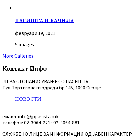
ПАСИШТА И БАЧИЛА
февруари 19, 2021
5 images
More Galleries
Контакт Инфо
ЈП ЗА СТОПАНИСУВАЊЕ СО ПАСИШТА
Бул.Партизански oдреди бр.145, 1000 Скопје
НОВОСТИ
емаил: info@jppasista.mk
телефон: 02-3064-221 ; 02-3064-881
СЛУЖБЕНО ЛИЦЕ ЗА ИНФОРМАЦИИ ОД ЈАВЕН КАРАКТЕР