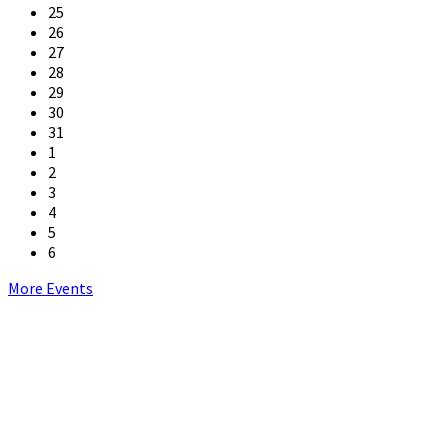
25
26
27
28
29
30
31
1
2
3
4
5
6
Back
More Events
to
calendar
days