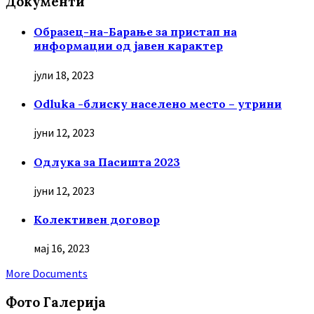
Документи
Образец-на-Барање за пристап на
информации од јавен карактер
јули 18, 2023
Odluka -блиску населено место – утрини
јуни 12, 2023
Oдлука за Пасишта 2023
јуни 12, 2023
Колективен договор
мај 16, 2023
More Documents
Фото Галерија