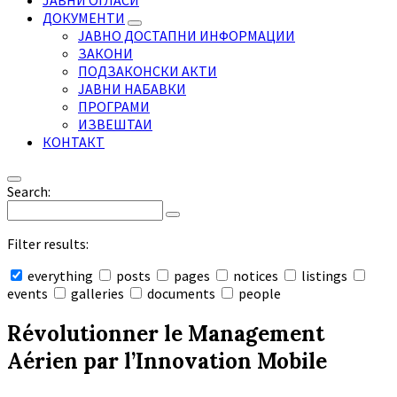
ЈАВНИ ОГЛАСИ
ДОКУМЕНТИ
ЈАВНО ДОСТАПНИ ИНФОРМАЦИИ
ЗАКОНИ
ПОДЗАКОНСКИ АКТИ
ЈАВНИ НАБАВКИ
ПРОГРАМИ
ИЗВЕШТАИ
КОНТАКТ
Search:
Filter results:
everything
posts
pages
notices
listings
events
galleries
documents
people
Collapse
search
Révolutionner le Management
Aérien par l’Innovation Mobile