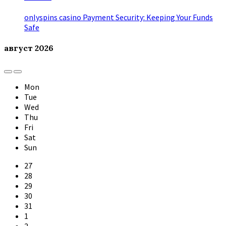
onlyspins casino Payment Security: Keeping Your Funds
Safe
август
2026
Previous
Next
Month
Month
Mon
Tue
Wed
Thu
Fri
Sat
Sun
Skip
27
calendar
28
days
29
30
31
1