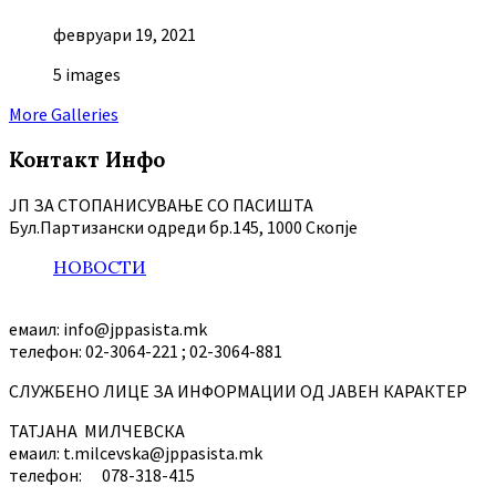
февруари 19, 2021
5 images
More Galleries
Контакт Инфо
ЈП ЗА СТОПАНИСУВАЊЕ СО ПАСИШТА
Бул.Партизански oдреди бр.145, 1000 Скопје
НОВОСТИ
емаил: info@jppasista.mk
телефон: 02-3064-221 ; 02-3064-881
СЛУЖБЕНО ЛИЦЕ ЗА ИНФОРМАЦИИ ОД ЈАВЕН КАРАКТЕР
ТАТЈАНА МИЛЧЕВСКА
емаил: t.milcevska@jppasista.mk
телефон: 078-318-415