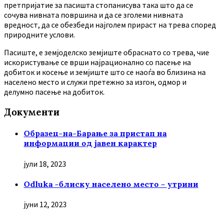
претпријатие за пасишта стопанисува така што да се
сочува нивната површина и да се зголеми нивната
вредност, да се обезбеди најголем прираст на трева според
природните услови.
Пасиште, е земјоделско земјиште обраснато со трева, чие
искористување се врши најрационално со пасење на
добиток и косење и земјиште што се наоѓа во близина на
населено место и служи претежно за изгон, одмор и
делумно пасење на добиток.
Документи
Образец-на-Барање за пристап на
информации од јавен карактер
јули 18, 2023
Odluka -блиску населено место – утрини
јуни 12, 2023