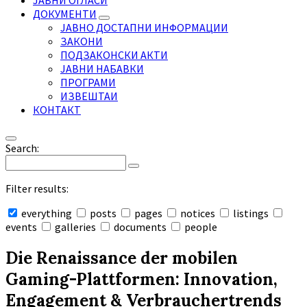
ЈАВНИ ОГЛАСИ
ДОКУМЕНТИ
ЈАВНО ДОСТАПНИ ИНФОРМАЦИИ
ЗАКОНИ
ПОДЗАКОНСКИ АКТИ
ЈАВНИ НАБАВКИ
ПРОГРАМИ
ИЗВЕШТАИ
КОНТАКТ
Search:
Filter results:
everything
posts
pages
notices
listings
events
galleries
documents
people
Collapse
search
Die Renaissance der mobilen
Gaming-Plattformen: Innovation,
Engagement & Verbrauchertrends