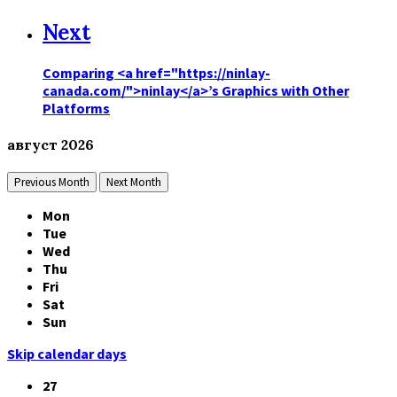
Next
Comparing <a href="https://ninlay-
canada.com/">ninlay</a>’s Graphics with Other
Platforms
август
2026
Previous Month
Next Month
Mon
Tue
Wed
Thu
Fri
Sat
Sun
Skip calendar days
27