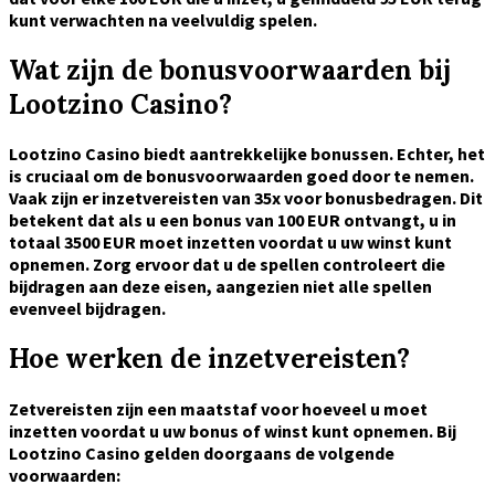
kunt verwachten na veelvuldig spelen.
Wat zijn de bonusvoorwaarden bij
Lootzino Casino?
Lootzino Casino biedt aantrekkelijke bonussen. Echter, het
is cruciaal om de
bonusvoorwaarden
goed door te nemen.
Vaak zijn er inzetvereisten van
35x
voor bonusbedragen. Dit
betekent dat als u een bonus van
100 EUR
ontvangt, u in
totaal
3500 EUR
moet inzetten voordat u uw winst kunt
opnemen. Zorg ervoor dat u de spellen controleert die
bijdragen aan deze eisen, aangezien niet alle spellen
evenveel bijdragen.
Hoe werken de inzetvereisten?
Zetvereisten zijn een maatstaf voor hoeveel u moet
inzetten voordat u uw bonus of winst kunt opnemen. Bij
Lootzino Casino gelden doorgaans de volgende
voorwaarden: