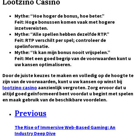
Lootzino Casino
Mythe:
“Hoe hoger de bonus, hoe beter.”
Feit:
Hoge bonussen komen vaak met hogere
inzetvereisten.
Mythe:
“Alle spellen hebben dezelfde RTP.”
Feit:
RTP verschilt per spel; controleer de
spelinformatie.
Mythe:
“Ik kan mijn bonus nooit vrijspelen.”
Feit:
Met een goed begrip van de voorwaarden kunt u
uw kansen optimaliseren.
Door de juiste keuzes te maken en volledig op de hoogte te
zijn van de voorwaarden, kunt u uw kansen op winst bij
lootzino casino
aanzienlijk vergroten. Zorg ervoor dat u
altijd goed geïnformeerd bent voordat u begint met spelen
en maak gebruik van de beschikbare voordelen.
Previous
The Rise of Immersive Web-Based Gaming: An
Industry Deep Dive