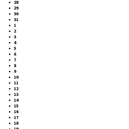
28
29
30
31
1
2
3
4
5
6
7
8
9
10
11
12
13
14
15
16
17
18
19