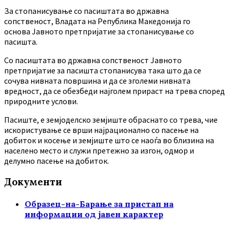
За стопанисување со пасиштата во државна
сопственост, Владата на Република Македонија го
основа Јавното претпријатие за стопанисување со
пасишта.
Co пасиштата во државна сопственост Јавното
претпријатие за пасишта стопанисува така што да се
сочува нивната површина и да се зголеми нивната
вредност, да се обезбеди најголем прираст на трева според
природните услови.
Пасиште, е земјоделско земјиште обраснато со трева, чие
искористување се врши најрационално со пасење на
добиток и косење и земјиште што се наоѓа во близина на
населено место и служи претежно за изгон, одмор и
делумно пасење на добиток.
Документи
Образец-на-Барање за пристап на
информации од јавен карактер