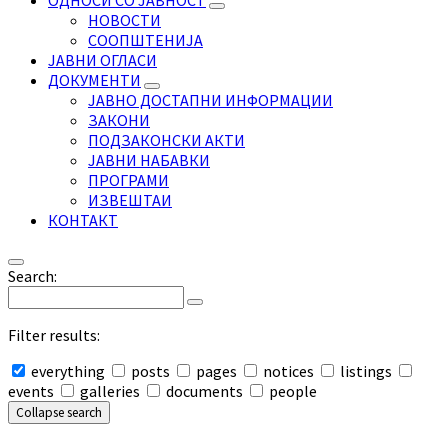
ОДНОСИ СО ЈАВНОСТ
НОВОСТИ
СООПШТЕНИЈА
ЈАВНИ ОГЛАСИ
ДОКУМЕНТИ
ЈАВНО ДОСТАПНИ ИНФОРМАЦИИ
ЗАКОНИ
ПОДЗАКОНСКИ АКТИ
ЈАВНИ НАБАВКИ
ПРОГРАМИ
ИЗВЕШТАИ
КОНТАКТ
Search:
Filter results:
everything
posts
pages
notices
listings
events
galleries
documents
people
Collapse search