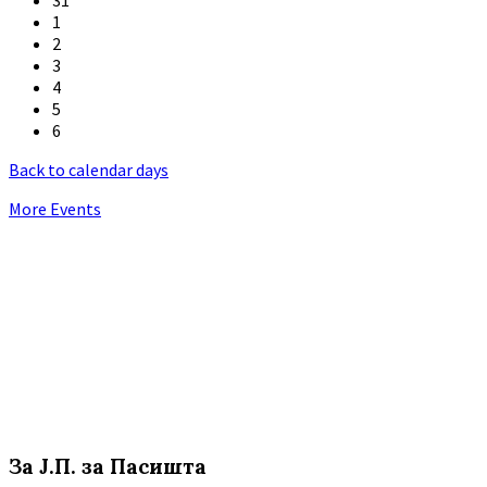
1
2
3
4
5
6
Back to calendar days
More Events
За Ј.П. за Пасишта