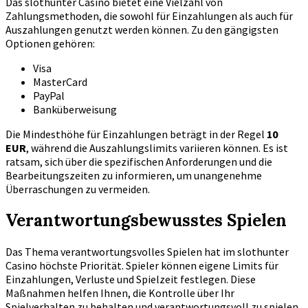
Das slothunter Casino bietet eine Vielzahl von
Zahlungsmethoden, die sowohl für Einzahlungen als auch für
Auszahlungen genutzt werden können. Zu den gängigsten
Optionen gehören:
Visa
MasterCard
PayPal
Banküberweisung
Die Mindesthöhe für Einzahlungen beträgt in der Regel
10
EUR
, während die Auszahlungslimits variieren können. Es ist
ratsam, sich über die spezifischen Anforderungen und die
Bearbeitungszeiten zu informieren, um unangenehme
Überraschungen zu vermeiden.
Verantwortungsbewusstes Spielen
Das Thema verantwortungsvolles Spielen hat im slothunter
Casino höchste Priorität. Spieler können eigene Limits für
Einzahlungen, Verluste und Spielzeit festlegen. Diese
Maßnahmen helfen Ihnen, die Kontrolle über Ihr
Spielverhalten zu behalten und verantwortungsvoll zu spielen.