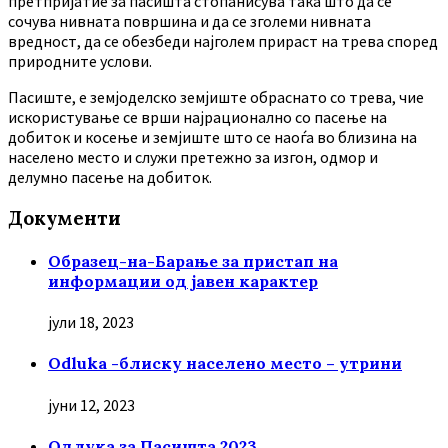
претпријатие за пасишта стопанисува така што да се
сочува нивната површина и да се зголеми нивната
вредност, да се обезбеди најголем прираст на трева според
природните услови.
Пасиште, е земјоделско земјиште обраснато со трева, чие
искористување се врши најрационално со пасење на
добиток и косење и земјиште што се наоѓа во близина на
населено место и служи претежно за изгон, одмор и
делумно пасење на добиток.
Документи
Образец-на-Барање за пристап на
информации од јавен карактер
јули 18, 2023
Odluka -блиску населено место – утрини
јуни 12, 2023
Oдлука за Пасишта 2023