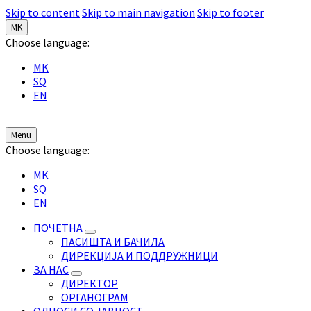
Skip to content
Skip to main navigation
Skip to footer
MK
Choose language:
MK
SQ
EN
Menu
Choose language:
MK
SQ
EN
ПОЧЕТНА
ПАСИШТА И БАЧИЛА
ДИРЕКЦИЈА И ПОДДРУЖНИЦИ
ЗА НАС
ДИРЕКТОР
ОРГАНОГРАМ