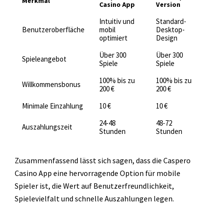
Merkmal
Casino App
Version
Intuitiv und
Standard-
Benutzeroberfläche
mobil
Desktop-
optimiert
Design
Über 300
Über 300
Spieleangebot
Spiele
Spiele
100% bis zu
100% bis zu
Willkommensbonus
200 €
200 €
Minimale Einzahlung
10 €
10 €
24-48
48-72
Auszahlungszeit
Stunden
Stunden
Zusammenfassend lässt sich sagen, dass die Caspero
Casino App eine hervorragende Option für mobile
Spieler ist, die Wert auf Benutzerfreundlichkeit,
Spielevielfalt und schnelle Auszahlungen legen.