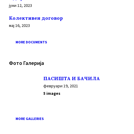
јуни 12, 2023
Колективен договор
мај 16, 2023
MORE DOCUMENTS
Фото Галерија
ПАСИШТА И БАЧИЛА
февруари 19, 2021
5 images
MORE GALLERIES