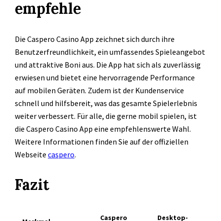
empfehle
Die Caspero Casino App zeichnet sich durch ihre
Benutzerfreundlichkeit, ein umfassendes Spieleangebot
und attraktive Boni aus. Die App hat sich als zuverlässig
erwiesen und bietet eine hervorragende Performance
auf mobilen Geräten. Zudem ist der Kundenservice
schnell und hilfsbereit, was das gesamte Spielerlebnis
weiter verbessert. Für alle, die gerne mobil spielen, ist
die Caspero Casino App eine empfehlenswerte Wahl.
Weitere Informationen finden Sie auf der offiziellen
Webseite
caspero
.
Fazit
Caspero
Desktop-