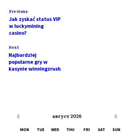
Previous
Jak zyskać status VIP
w luckymining
casino?
Next
Najbardziej
popularne gry w
kasynie winningzrush
Previous
Next
август
2026
Month
Month
MON
TUE
WED
THU
FRI
SAT
SUN