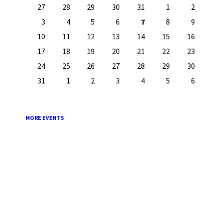
Skip
27
28
29
30
31
1
2
calendar
days
3
4
5
6
7
8
9
10
11
12
13
14
15
16
17
18
19
20
21
22
23
24
25
26
27
28
29
30
31
1
2
3
4
5
6
Back
to
calendar
days
MORE EVENTS