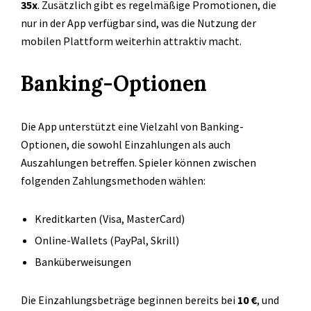
35x
. Zusätzlich gibt es regelmäßige Promotionen, die
nur in der App verfügbar sind, was die Nutzung der
mobilen Plattform weiterhin attraktiv macht.
Banking-Optionen
Die App unterstützt eine Vielzahl von Banking-
Optionen, die sowohl Einzahlungen als auch
Auszahlungen betreffen. Spieler können zwischen
folgenden Zahlungsmethoden wählen:
Kreditkarten (Visa, MasterCard)
Online-Wallets (PayPal, Skrill)
Banküberweisungen
Die Einzahlungsbeträge beginnen bereits bei
10 €
, und